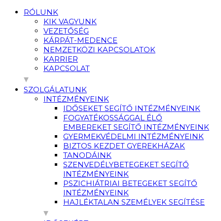
RÓLUNK
KIK VAGYUNK
VEZETŐSÉG
KÁRPÁT-MEDENCE
NEMZETKÖZI KAPCSOLATOK
KARRIER
KAPCSOLAT
SZOLGÁLATUNK
INTÉZMÉNYEINK
IDŐSEKET SEGÍTŐ INTÉZMÉNYEINK
FOGYATÉKOSSÁGGAL ÉLŐ
EMBEREKET SEGÍTŐ INTÉZMÉNYEINK
GYERMEKVÉDELMI INTÉZMÉNYEINK
BIZTOS KEZDET GYEREKHÁZAK
TANODÁINK
SZENVEDÉLYBETEGEKET SEGÍTŐ
INTÉZMÉNYEINK
PSZICHIÁTRIAI BETEGEKET SEGÍTŐ
INTÉZMÉNYEINK
HAJLÉKTALAN SZEMÉLYEK SEGÍTÉSE