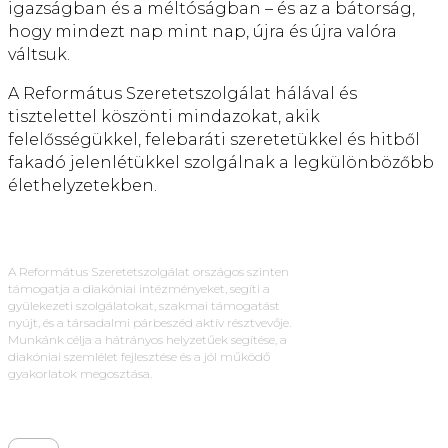
igazságban és a méltóságban – és az a bátorság,
hogy mindezt nap mint nap, újra és újra valóra
váltsuk.
A Református Szeretetszolgálat hálával és
tisztelettel köszönti mindazokat, akik
felelősségükkel, felebaráti szeretetükkel és hitből
fakadó jelenlétükkel szolgálnak a legkülönbözőbb
élethelyzetekben.
A Református Szeretetszolgálat országos szinten
támogatja a diakóniai intézményeket, segíti a
gyülekezeti szolgálatokat, szakmai támogatást
nyújt, és a társadalmi párbeszéd aktív résztvevője.
Munkánk célja a hátrányos helyzetűek segítése, a
diakóniai szemlélet fejlesztése és a jól működő
gyakorlatok megosztása.