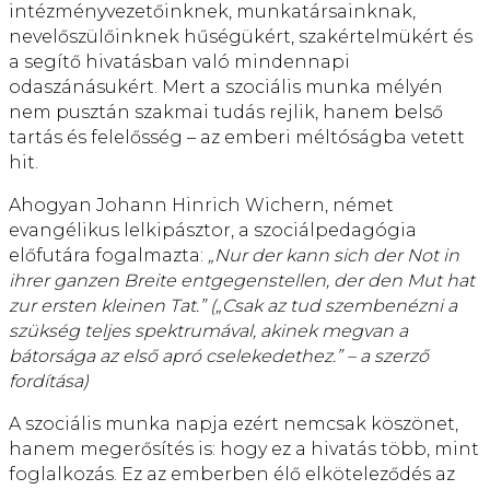
intézményvezetőinknek, munkatársainknak,
nevelőszülőinknek hűségükért, szakértelmükért és
a segítő hivatásban való mindennapi
odaszánásukért. Mert a szociális munka mélyén
nem pusztán szakmai tudás rejlik, hanem belső
tartás és felelősség – az emberi méltóságba vetett
hit.
Ahogyan Johann Hinrich Wichern, német
evangélikus lelkipásztor, a szociálpedagógia
előfutára fogalmazta:
„Nur der kann sich der Not in
ihrer ganzen Breite entgegenstellen, der den Mut hat
zur ersten kleinen Tat.” („Csak az tud szembenézni a
szükség teljes spektrumával, akinek megvan a
bátorsága az első apró cselekedethez.” – a szerző
fordítása)
A szociális munka napja ezért nemcsak köszönet,
hanem megerősítés is: hogy ez a hivatás több, mint
foglalkozás. Ez az emberben élő elköteleződés az