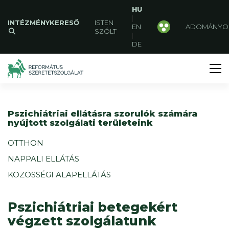
HU
|
INTÉZMÉNYKERESŐ
ISTEN
EN
ADOMÁNYO
SZÓLT
|
DE
Pszichiátriai ellátásra szorulók számára
nyújtott szolgálati területeink
OTTHON
NAPPALI ELLÁTÁS
KÖZÖSSÉGI ALAPELLÁTÁS
Pszichiátriai betegekért
végzett szolgálatunk