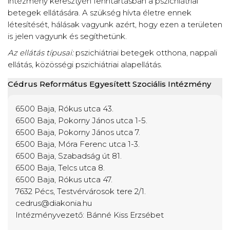
intézmény keresztyén fenntartásban a pszichiátriai
betegek ellátására. A szükség hívta életre ennek
létesítését, hálásak vagyunk azért, hogy ezen a területen
is jelen vagyunk és segíthetünk.
Az ellátás típusai:
pszichiátriai betegek otthona, nappali
ellátás, közösségi pszichiátriai alapellátás.
Cédrus Református Egyesített Szociális Intézmény
6500 Baja, Rókus utca 43.
6500 Baja, Pokorny János utca 1-5.
6500 Baja, Pokorny János utca 7.
6500 Baja, Móra Ferenc utca 1-3.
6500 Baja, Szabadság út 81.
6500 Baja, Telcs utca 8.
6500 Baja, Rókus utca 47.
7632 Pécs, Testvérvárosok tere 2/1.
cedrus@diakonia.hu
Intézményvezető: Bánné Kiss Erzsébet