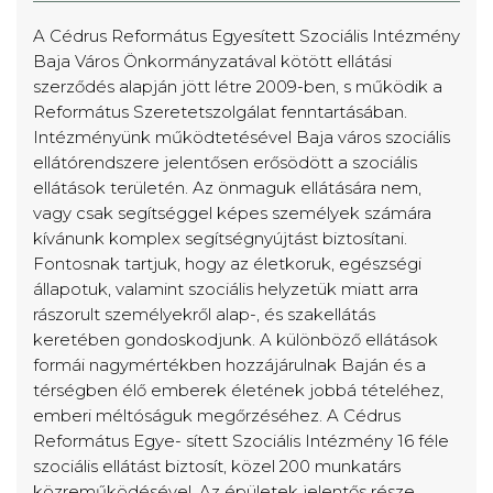
A Cédrus Református Egyesített Szociális Intézmény
Baja Város Önkormányzatával kötött ellátási
szerződés alapján jött létre 2009-ben, s működik a
Református Szeretetszolgálat fenntartásában.
Intézményünk működtetésével Baja város szociális
ellátórendszere jelentősen erősödött a szociális
ellátások területén. Az önmaguk ellátására nem,
vagy csak segítséggel képes személyek számára
kívánunk komplex segítségnyújtást biztosítani.
Fontosnak tartjuk, hogy az életkoruk, egészségi
állapotuk, valamint szociális helyzetük miatt arra
rászorult személyekről alap-, és szakellátás
keretében gondoskodjunk. A különböző ellátások
formái nagymértékben hozzájárulnak Baján és a
térségben élő emberek életének jobbá tételéhez,
emberi méltóságuk megőrzéséhez. A Cédrus
Református Egye- sített Szociális Intézmény 16 féle
szociális ellátást biztosít, közel 200 munkatárs
közreműködésével. Az épületek jelentős része