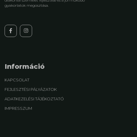
diakóniai szemlélet fejlesztése és a jól működő
gyakorlatok megosztása.
Információ
KAPCSOLAT
FEJLESZTÉSI PÁLYÁZATOK
ADATKEZELÉSI TÁJÉKOZTATÓ
IMPRESSZUM