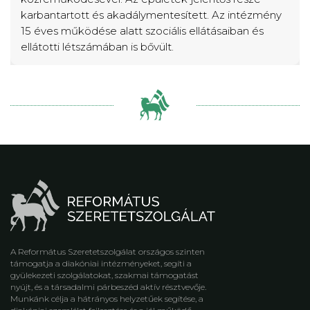
karbantartott és akadálymentesített. Az intézmény
15 éves működése alatt szociális ellátásaiban és
ellátotti létszámában is bővült.
A Református Szeretetszolgálat országos szinten
támogatja a diakóniai intézményeket, segíti a
gyülekezeti szolgálatokat, szakmai támogatást
nyújt, és a társadalmi párbeszéd aktív résztvevője.
Munkánk célja a hátrányos helyzetűek segítése, a