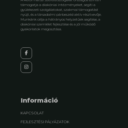
támogatja a diakóniai intézményeket, segíti a
gyülekezeti szolgálatokat, szakmai támogatást
nyújt, és a társadalmi párbeszéd aktív résztvevője.
Munkánk célja a hátrányos helyzetűek segítése, a
diakóniai szemlélet fejlesztése és a jól működő
gyakorlatok megosztása.
Információ
KAPCSOLAT
FEJLESZTÉSI PÁLYÁZATOK