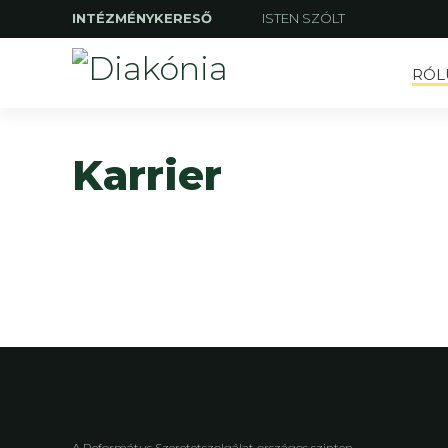
INTÉZMÉNYKERESŐ
ISTEN SZÓLT
RÓL
Karrier
A Református Szeretetszolgálat országos szinten