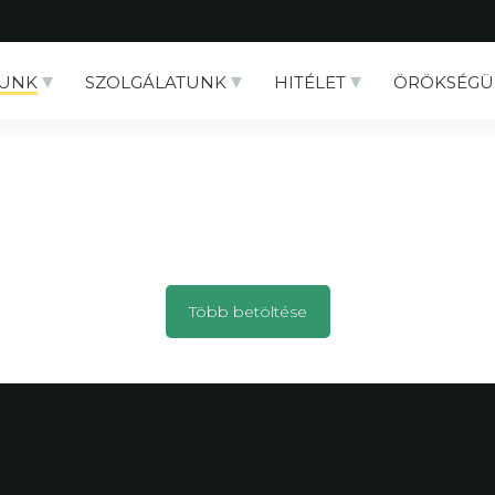
UNK
SZOLGÁLATUNK
HITÉLET
ÖRÖKSÉGÜ
Több betöltése