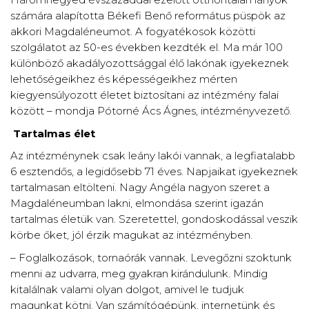
számára alapította Békefi Benő református püspök az
akkori Magdaléneumot. A fogyatékosok közötti
szolgálatot az 50-es években kezdték el. Ma már 100
különböző akadályozottsággal élő lakónak igyekeznek
lehetőségeikhez és képességeikhez mérten
kiegyensúlyozott életet biztosítani az intézmény falai
között – mondja Pótorné Ács Ágnes, intézményvezető.
Tartalmas élet
Az intézménynek csak leány lakói vannak, a legfiatalabb
6 esztendős, a legidősebb 71 éves. Napjaikat igyekeznek
tartalmasan eltölteni. Nagy Angéla nagyon szeret a
Magdaléneumban lakni, elmondása szerint igazán
tartalmas életük van. Szeretettel, gondoskodással veszik
körbe őket, jól érzik magukat az intézményben.
– Foglalkozások, tornaórák vannak. Levegőzni szoktunk
menni az udvarra, meg gyakran kirándulunk. Mindig
kitalálnak valami olyan dolgot, amivel le tudjuk
magunkat kötni. Van számítógépünk, internetünk és