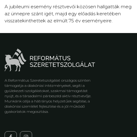
A jubileumi esemény résztvevői közösen hallgatták meg
az ünnepre szánt igét, majd egy előadás keretében
visszatekinthettek az elmúlt 75 év eseményeire.
A Református Szeretetszolgálat országos szinten
támogatja a diakóniai intézményeket, segíti a
gyülekezeti szolgálatokat, szakmai támogatást
nyújt, és a társadalmi párbeszéd aktív résztvevője.
Munkánk célja a hátrányos helyzetűek segítése, a
diakóniai szemlélet fejlesztése és a jól működő
gyakorlatok megosztása.