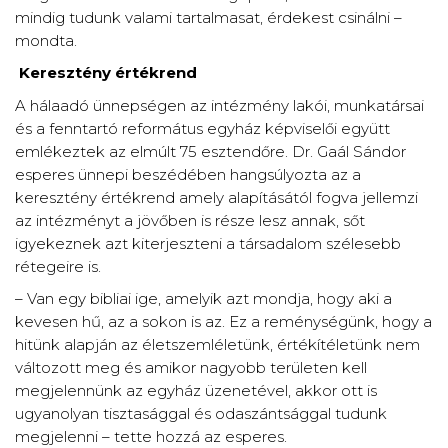
mindig tudunk valami tartalmasat, érdekest csinálni –
mondta.
Keresztény értékrend
A hálaadó ünnepségen az intézmény lakói, munkatársai
és a fenntartó református egyház képviselői együtt
emlékeztek az elmúlt 75 esztendőre. Dr. Gaál Sándor
esperes ünnepi beszédében hangsúlyozta az a
keresztény értékrend amely alapításától fogva jellemzi
az intézményt a jövőben is része lesz annak, sőt
igyekeznek azt kiterjeszteni a társadalom szélesebb
rétegeire is.
– Van egy bibliai ige, amelyik azt mondja, hogy aki a
kevesen hű, az a sokon is az. Ez a reménységünk, hogy a
hitünk alapján az életszemléletünk, értékítéletünk nem
változott meg és amikor nagyobb területen kell
megjelennünk az egyház üzenetével, akkor ott is
ugyanolyan tisztasággal és odaszántsággal tudunk
megjelenni – tette hozzá az esperes.