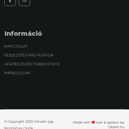
Információ
KAPCSOLAT
FEJLESZTÉSI PÁLYÁZATOK
ADATKEZELÉSI TÁJÉKOZTATÓ
IMPRESSZUM
© Copyright 2025. Minden jog
Made with
love ﹠passion by:
DesArt.hu
fenntartva |
Sütik