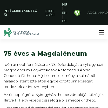
HU
|
INTÉZMÉNYKERESŐ
ISTEN
EN
ADOMÁNYO
SZÓLT
|
DE
75 éves a Magdaléneum
Idén ünnepli fennállásának 75. évfordulóját a nyíregyházi
Magdaléneum Fogyatékosok Református Ápoló,
Gondozó Otthona. A jubileumi esemény alkalmából
hálaadó istentisztelettel egybekötött ünnepséget
rendeztek az intézményben.
Az ünnepségről a Nyíregyháza.hu beszámolóját közöljük,
illetve
ITT
egy videós összefoglaló is megtekinthető.
Háromnegyed évszázaddal ezelőtt otthontalan lányok