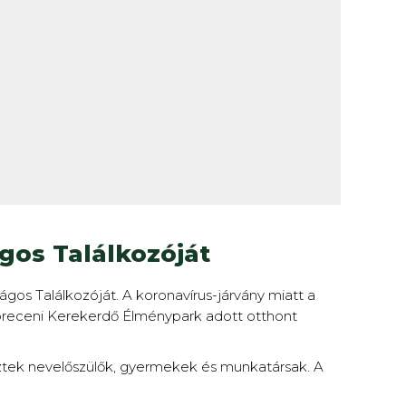
gos Találkozóját
os Találkozóját. A koronavírus-járvány miatt a
ebreceni Kerekerdő Élménypark adott otthont
eztek nevelőszülők, gyermekek és munkatársak. A