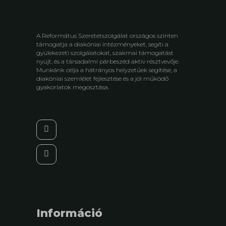
A Református Szeretetszolgálat országos szinten
támogatja a diakóniai intézményeket, segíti a
gyülekezeti szolgálatokat, szakmai támogatást
nyújt, és a társadalmi párbeszéd aktív résztvevője.
Munkánk célja a hátrányos helyzetűek segítése, a
diakóniai szemlélet fejlesztése és a jól működő
gyakorlatok megosztása.
Információ