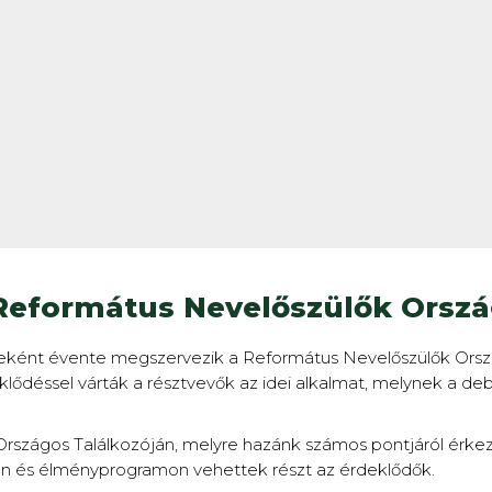
Református Nevelőszülők Orszá
eként évente megszervezik a Református Nevelőszülők Ország
klődéssel várták a résztvevők az idei alkalmat, melynek a d
k Országos Találkozóján, melyre hazánk számos pontjáról érk
on és élményprogramon vehettek részt az érdeklődők.