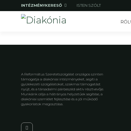
INTÉZMÉNYKERESŐ
ISTEN SZÓLT
RÓL
A Református Szeretetszolgálat országos szinten
támogatja a diakóniai intézményeket, segíti a
gyülekezeti szolgálatokat, szakmai támogatást
nyújt, és a társadalmi párbeszéd aktív résztvevője.
Munkánk célja a hátrányos helyzetűek segítése, a
diakóniai szemlélet fejlesztése és a jól működő
gyakorlatok megosztása.