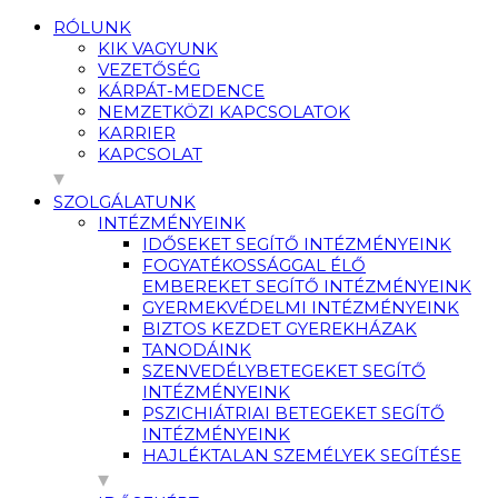
RÓLUNK
KIK VAGYUNK
VEZETŐSÉG
KÁRPÁT-MEDENCE
NEMZETKÖZI KAPCSOLATOK
KARRIER
KAPCSOLAT
SZOLGÁLATUNK
INTÉZMÉNYEINK
IDŐSEKET SEGÍTŐ INTÉZMÉNYEINK
FOGYATÉKOSSÁGGAL ÉLŐ
EMBEREKET SEGÍTŐ INTÉZMÉNYEINK
GYERMEKVÉDELMI INTÉZMÉNYEINK
BIZTOS KEZDET GYEREKHÁZAK
TANODÁINK
SZENVEDÉLYBETEGEKET SEGÍTŐ
INTÉZMÉNYEINK
PSZICHIÁTRIAI BETEGEKET SEGÍTŐ
INTÉZMÉNYEINK
HAJLÉKTALAN SZEMÉLYEK SEGÍTÉSE