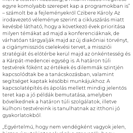
egyre komolyabb szerepet kap a programokban is”
– számolt be a fejleményekről Czibere Károly. Az
irodavezető véleménye szerint a cikluszárás miatt
kevésbé látható, hogy a következő évek prioritása
milyen témákat ad majd a konferenciáknak, de
várhatóan tárgyalják majd az új diakóniai törvényt,
a cigánymissziós cselekvési tervet, a missziói
stratégiát és előtérbe kerül majd az önkéntesség és
a Kárpát-medencei egység is. A határon túli
testvérek főként az értékek és dilemmák szintjén
kapcsolódtak be a tanácskozásban, valamint
segítséget kaptak későbbi munkájukhoz. A
kapcsolatépítés és ápolás mellett mindig jelentős
teret kap a jó példák bemutatása, amelyben
bővelkednek a határon túli szolgálatok, illetve
külhoni testvéreink is tanulhatnak az itthoni jó
gyakorlatokból.
„Egyértelmű, hogy nem vendégként vagyok jelen,