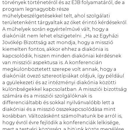
törvények történetéről és az EJB folyamatáról, de a
program legnagyobb része
műhelybeszélgetésekkel telt, ahol szolgálati
területenként tárgyaltak az őket érintő kérdésekről.
A műhelyek során egyértelművé vált, hogy a
diakóniát nem lehet elszigetelni. „Ha az Egyházi
Jövőkép Bizottság azt mondja, hogy a misszió
kiemelten fontos, akkor ehhez a diakónia is
kapcsolódik, hiszen minden diakóniai kérdésnek
van missziói aspektusa is. A konferencián
megkülönböztetett szerepe volt annak, hogy a
diakóniát övező sztereotípiákat oldjuk, így például
a gyülekezeti és az intézményi diakónia közötti
különbségekkel kapcsolatban. A missziói bizottság
számára és a missziói szolgálóknak is
differenciáltabb és sokkal nyilvánvalóbb lett a
diakóniai és a misszió összekapcsolódása mint
korábban. Változásként számolhatunk be arról is,
hogy évről évre fejlődik a konferenciák lelkisége,
mert a testvéri közösség, a hitünk közös megélése