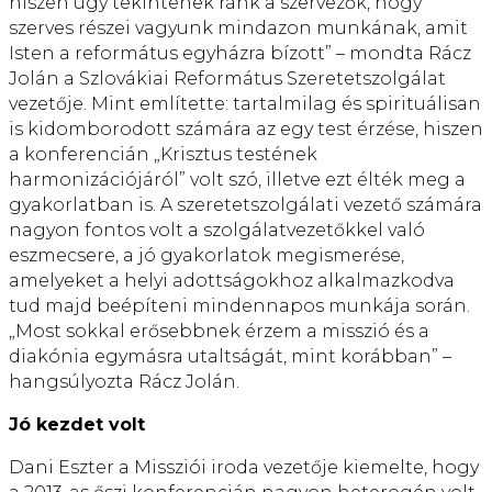
hiszen úgy tekintenek ránk a szervezők, hogy
szerves részei vagyunk mindazon munkának, amit
Isten a református egyházra bízott” – mondta Rácz
Jolán a Szlovákiai Református Szeretetszolgálat
vezetője. Mint említette: tartalmilag és spirituálisan
is kidomborodott számára az egy test érzése, hiszen
a konferencián „Krisztus testének
harmonizációjáról” volt szó, illetve ezt élték meg a
gyakorlatban is. A szeretetszolgálati vezető számára
nagyon fontos volt a szolgálatvezetőkkel való
eszmecsere, a jó gyakorlatok megismerése,
amelyeket a helyi adottságokhoz alkalmazkodva
tud majd beépíteni mindennapos munkája során.
„Most sokkal erősebbnek érzem a misszió és a
diakónia egymásra utaltságát, mint korábban” –
hangsúlyozta Rácz Jolán.
Jó kezdet volt
Dani Eszter a Missziói iroda vezetője kiemelte, hogy