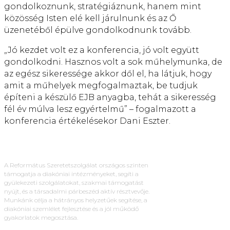
gondolkoznunk, stratégiáznunk, hanem mint
közösség Isten elé kell járulnunk és az Ő
üzenetéből épülve gondolkodnunk tovább.
„Jó kezdet volt ez a konferencia, jó volt együtt
gondolkodni. Hasznos volt a sok műhelymunka, de
az egész sikeressége akkor dől el, ha látjuk, hogy
amit a műhelyek megfogalmaztak, be tudjuk
építeni a készülő EJB anyagba, tehát a sikeresség
fél év múlva lesz egyértelmű” – fogalmazott a
konferencia értékelésekor Dani Eszter.
A Református Szeretetszolgálat országos szinten
támogatja a diakóniai intézményeket, segíti a
gyülekezeti szolgálatokat, szakmai támogatást
nyújt, és a társadalmi párbeszéd aktív résztvevője.
Munkánk célja a hátrányos helyzetűek segítése, a
diakóniai szemlélet fejlesztése és a jól működő
gyakorlatok megosztása.