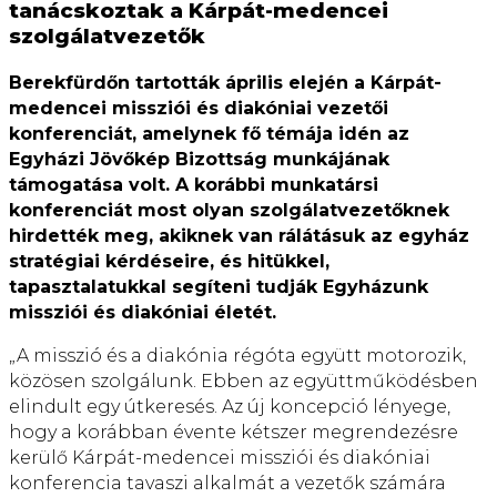
tanácskoztak a Kárpát-medencei
szolgálatvezetők
Berekfürdőn tartották április elején a Kárpát-
medencei missziói és diakóniai vezetői
konferenciát, amelynek fő témája idén az
Egyházi Jövőkép Bizottság munkájának
támogatása volt. A korábbi munkatársi
konferenciát most olyan szolgálatvezetőknek
hirdették meg, akiknek van rálátásuk az egyház
stratégiai kérdéseire, és hitükkel,
tapasztalatukkal segíteni tudják Egyházunk
missziói és diakóniai életét.
„A misszió és a diakónia régóta együtt motorozik,
közösen szolgálunk. Ebben az együttműködésben
elindult egy útkeresés. Az új koncepció lényege,
hogy a korábban évente kétszer megrendezésre
kerülő Kárpát-medencei missziói és diakóniai
konferencia tavaszi alkalmát a vezetők számára