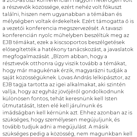
a 2013-as őszi konferencián nagyon heterogén volt
a részvevők közössége, ezért nehéz volt fókuszt
találni, hiszen nem ugyanabban a témában és
mélységben voltak érdekeltek. Ezért támogatta ő is
a vezetői konferencia megszervezését. A tavaszi
konferencián nyolc műhelyben beszéltük meg az
EJB témákat, ezek a kiscsoportos beszélgetések
elősegítették a hatékony tanácskozást, a javaslatok
megfogalmazását. „Bízom abban, hogy a
résztvevők otthonra úgy viszik tovább a témákat,
hogy már magukénak érzik, magyarázni tudják a
saját közösségüknek. Lovas András lelkipásztor, az
EJB tagja tartotta az igei alkalmakat, aki szintén
vallja, hogy az egyház jövőjéről gondolkodnunk
különösen fontos, tehát keresnünk kell Isten
útmutatását, Isten elé kell járulnunk és
imádságban kell kérnünk azt. Ehhez azonban az is
szükséges, hogy személyesen megújuljunk, és
tovább tudjuk adni a megújulást. A másik
szükséges pedig a közösség, nem magunkban kell