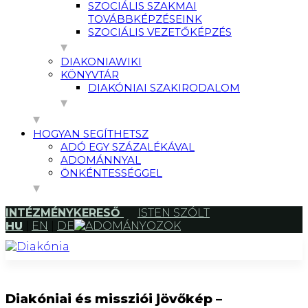
SZOCIÁLIS SZAKMAI
TOVÁBBKÉPZÉSEINK
SZOCIÁLIS VEZETŐKÉPZÉS
DIAKONIAWIKI
KÖNYVTÁR
DIAKÓNIAI SZAKIRODALOM
HOGYAN SEGÍTHETSZ
ADÓ EGY SZÁZALÉKÁVAL
ADOMÁNNYAL
ÖNKÉNTESSÉGGEL
INTÉZMÉNYKERESŐ
ISTEN SZÓLT
HU
|
EN
|
DE
ADOMÁNYOZOK
Diakóniai és missziói jövőkép –