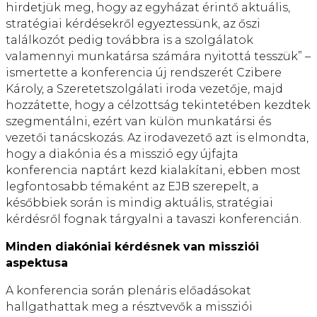
hirdetjük meg, hogy az egyházat érintő aktuális,
stratégiai kérdésekről egyeztessünk, az őszi
találkozót pedig továbbra is a szolgálatok
valamennyi munkatársa számára nyitottá tesszük” –
ismertette a konferencia új rendszerét Czibere
Károly, a Szeretetszolgálati iroda vezetője, majd
hozzátette, hogy a célzottság tekintetében kezdtek
szegmentálni, ezért van külön munkatársi és
vezetői tanácskozás. Az irodavezető azt is elmondta,
hogy a diakónia és a misszió egy újfajta
konferencia naptárt kezd kialakítani, ebben most
legfontosabb témaként az EJB szerepelt, a
későbbiek során is mindig aktuális, stratégiai
kérdésről fognak tárgyalni a tavaszi konferencián.
Minden diakóniai kérdésnek van missziói
aspektusa
A konferencia során plenáris előadásokat
hallgathattak meg a résztvevők a missziói