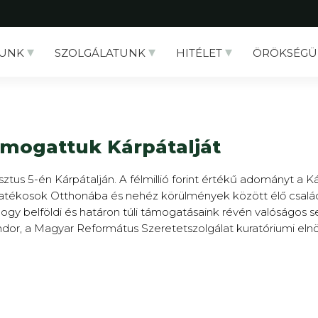
UNK
SZOLGÁLATUNK
HITÉLET
ÖRÖKSÉGÜ
mogattuk Kárpátalját
sztus 5-én Kárpátalján. A félmillió forint értékű adományt a 
atékosok Otthonába és nehéz körülmények között élő család
ogy belföldi és határon túli támogatásaink révén valóságos 
or, a Magyar Református Szeretetszolgálat kuratóriumi elnö