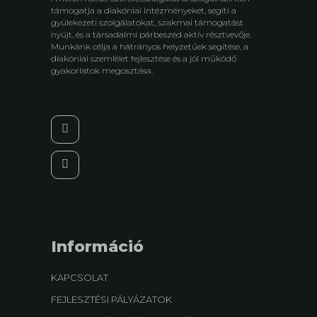
támogatja a diakóniai intézményeket, segíti a
gyülekezeti szolgálatokat, szakmai támogatást
nyújt, és a társadalmi párbeszéd aktív résztvevője.
Munkánk célja a hátrányos helyzetűek segítése, a
diakóniai szemlélet fejlesztése és a jól működő
gyakorlatok megosztása.
Információ
KAPCSOLAT
FEJLESZTÉSI PÁLYÁZATOK