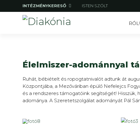
INTÉZMÉNYKERESŐ
ISTEN SZÓLT
RÓL
Élelmiszer-adománnyal tá
Ruhát, bébiételt és ropogtatnivalót adtunk át augu
Központjába, a Mezőváriban épülő Nefelejcs Fogy
és a rendszeres támogatóink segítségét! Hisszük, h
adománya. A Szeretetszolgálat adományát Pál Sánd