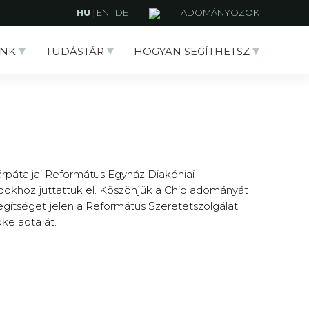
HU
|
EN
|
DE
ADOMÁNYOZOK
NK
TUDÁSTÁR
HOGYAN SEGÍTHETSZ
Kárpátaljai Református Egyház Diakóniai
okhoz juttattuk el. Köszönjük a Chio adományát
segítséget jelen a Református Szeretetszolgálat
ke adta át.