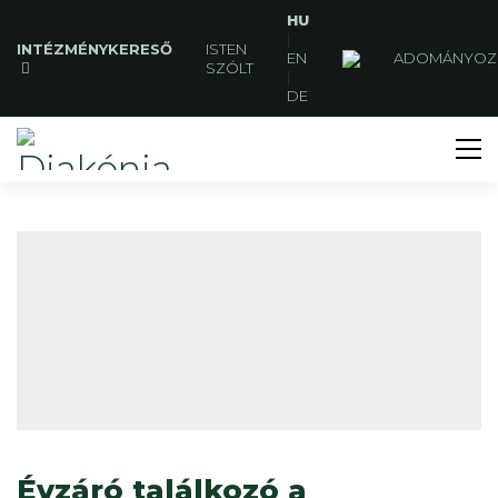
HU
|
INTÉZMÉNYKERESŐ
ISTEN
EN
ADOMÁNYOZ
SZÓLT
|
DE
Évzáró találkozó a