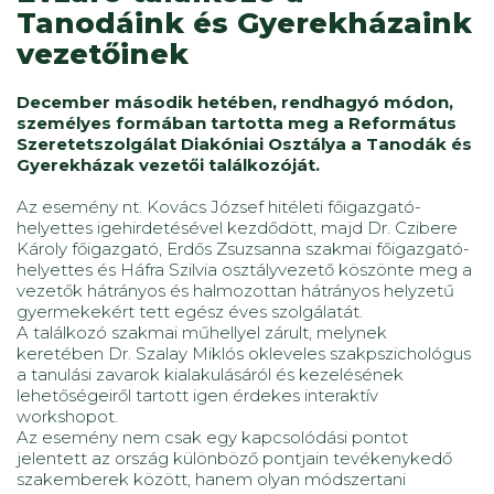
Tanodáink és Gyerekházaink
vezetőinek
December második hetében, rendhagyó módon,
személyes formában tartotta meg a Református
Szeretetszolgálat Diakóniai Osztálya a Tanodák és
Gyerekházak vezetői találkozóját.
Az esemény nt. Kovács József hitéleti főigazgató-
helyettes igehirdetésével kezdődött, majd Dr. Czibere
Károly főigazgató, Erdős Zsuzsanna szakmai főigazgató-
helyettes és Háfra Szilvia osztályvezető köszönte meg a
vezetők hátrányos és halmozottan hátrányos helyzetű
gyermekekért tett egész éves szolgálatát.
A találkozó szakmai műhellyel zárult, melynek
keretében Dr. Szalay Miklós okleveles szakpszichológus
a tanulási zavarok kialakulásáról és kezelésének
lehetőségeiről tartott igen érdekes interaktív
workshopot.
Az esemény nem csak egy kapcsolódási pontot
jelentett az ország különböző pontjain tevékenykedő
szakemberek között, hanem olyan módszertani