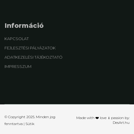
Információ
KAPCSOLAT
FEJLESZTÉSI PÁLYÁZATOK
ADATKEZELÉSI TÁJÉKOZTATÓ
IMPRESSZUM
© Copyright 2025. Minden jog
Made with ❤️ love ﹠passion by:
DesArt.hu
fenntartva |
Sütik