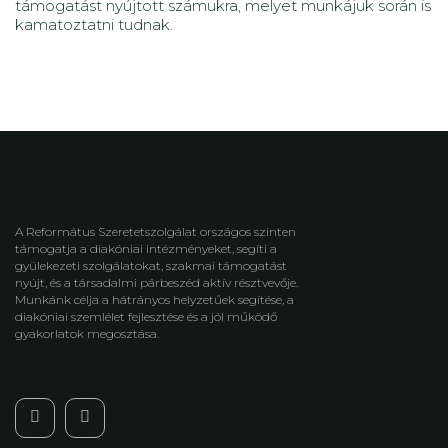
támogatást nyújtott számukra, melyet munkájuk során is
kamatoztatni tudnak.
A Református Szeretetszolgálat országos szinten
támogatja a diakóniai intézményeket, segíti a
gyülekezeti szolgálatokat, szakmai támogatást
nyújt, és a társadalmi párbeszéd aktív résztvevője.
Munkánk célja a hátrányos helyzetűek segítése, a
diakóniai szemlélet fejlesztése és a jól működő
gyakorlatok megosztása.