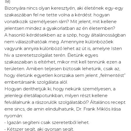
18)
Bizonyára nincs olyan keresztyén, aki életének egy-egy
szakaszában fel ne tette volna a kérdést: hogyan
vonatkozik személyesen rám? Mit jelent, mit kellene
jelentsen mindez a gyakorlatban az én életemben?
A hasonló kérdésekben az a szép, hogy általánosságban
nem válaszolhatóak meg. Amennyire különbözőek
vagyunk annyira különböző lehet az út is, amelyre Isten
hív a szeretetszolgálat terén. Életünk egyes
szakaszaiban is eltérhet, mikor mit kell tennünk ezen a
területen. Amiben teljesen biztosak lehetünk, csak az,
hogy életünk egyetlen korszaka sem jelent „felmentést”
embertársaink szolgálata alól.
Hogyan deríthetjük ki, hogy nekünk személyesen, a
jelenlegi életállapotunkban, milyen részt kellene
felvállalnunk a rászorulók szolgálatából? Általános recept
erre sincs, de amin elindulhatunk, Dr. Frank Miklós írása
nyomán:
• Igazán segíteni csak szeretetből lehet.
• Kétszer segít, aki gyorsan segít.