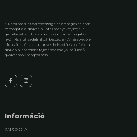
A Református Szeretetszolgálat országos szinten
támogatja a diakóniai intézményeket, segíti a
gyülekezeti szolgálatokat, szakmai támogatást
nyújt, és a társadalmi párbeszéd aktív résztvevője.
Munkánk célja a hátrányos helyzetűek segítése, a
diakóniai szemlélet fejlesztése és a jól működő
gyakorlatok megosztása.
Információ
KAPCSOLAT