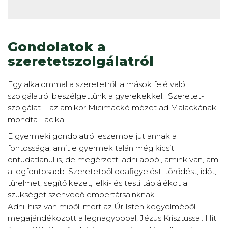
Gondolatok a
szeretetszolgálatról
Egy alkalommal a szeretetről, a mások felé való
szolgálatról beszélgettünk a gyerekekkel. Szeretet-
szolgálat … az amikor Micimackó mézet ad Malackának-
mondta Lacika.
E gyermeki gondolatról eszembe jut annak a
fontossága, amit e gyermek talán még kicsit
öntudatlanul is, de megérzett: adni abból, amink van, ami
a legfontosabb. Szeretetből odafigyelést, törődést, időt,
türelmet, segítő kezet, lelki- és testi táplálékot a
szükséget szenvedő embertársainknak.
Adni, hisz van miből, mert az Úr Isten kegyelméből
megajándékozott a legnagyobbal, Jézus Krisztussal. Hit