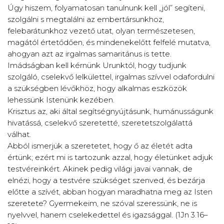
Úgy hiszem, folyamatosan tanulnunk kell „jól” segíteni,
szolgálni s megtalálni az embertársunkhoz,
felebarátunkhoz vezető utat, olyan természetesen,
magától értetődően, és mindenekelőtt felfelé mutatva,
ahogyan azt az irgalmas samaritánus is tette.
Imádságban kell kérnünk Urunktól, hogy tudjunk
szolgáló, cselekvő lelkülettel, irgalmas szívvel odafordulni
a szükségben lévőkhöz, hogy alkalmas eszközök
lehessünk Istenünk kezében.
Krisztus az, aki által segítségnyújtásunk, humánusságunk
hivatássá, cselekvő szeretetté, szeretetszolgálattá
válhat.
Abból ismerjük a szeretetet, hogy ő az életét adta
értünk; ezért mi is tartozunk azzal, hogy életünket adjuk
testvéreinkért. Akinek pedig világi javai vannak, de
elnézi, hogy a testvére szükséget szenved, és bezárja
előtte a szívét, abban hogyan maradhatna meg az Isten
szeretete? Gyermekeim, ne szóval szeressünk, ne is
nyelvvel, hanem cselekedettel és igazsággal. (1Jn 3.16–