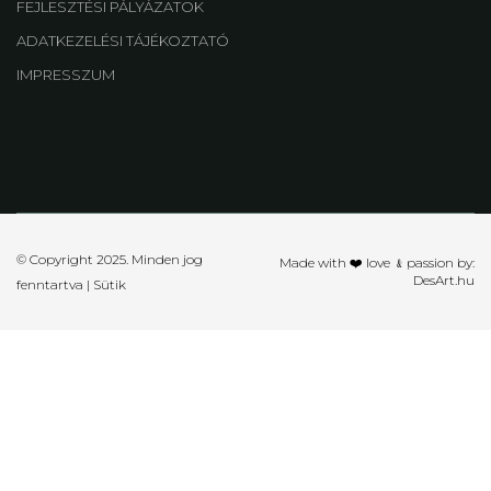
FEJLESZTÉSI PÁLYÁZATOK
ADATKEZELÉSI TÁJÉKOZTATÓ
IMPRESSZUM
© Copyright 2025. Minden jog
Made with ❤️ love ﹠passion by:
DesArt.hu
fenntartva |
Sütik