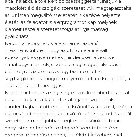
által, hálából, a tőle kért bölcsességgel tanulhatjuk a
másokért élő és szolgáló szeretetet. Aki megtapasztalta
az Úr Isten megváltó szeretetét, s kezébe helyezte
életét, az feladatot, s életprogramot kap melynek
kiemelt része a szeretetszolgálat, irgalmasság
gyakorlása.
Naponta tapasztaljuk a Kismamaházban/
intézményünkben, hogy az otthontalanná vált
édesanyák és gyermekek mindenüket elvesztve,
hátrahagyva jönnek, s kérnek…segítséget, lakhatást,
élelmet, ruházatot,..csak egy bíztató szót. A
segítségkérések mögött mélyen ott él a lelki táplálék, a
lelki segítség utáni vágy is.
Nem tekinthetjük a segítségre szoruló embertársainkat
pusztán fizikai szükségletük alapján rászorulónak,
minden bajba jutott ember lelki ápolásra is szorul, ezért a
biztonságot, meleg légkört nyújtó szállás biztosításán túl,
szeretnénk minél jobban segíteni a lakóinkat abban,
hogy Isten befogadó, s elfogadó szeretetét átélve,
megélve megerősödjenek, s új életet kezdhessenek.