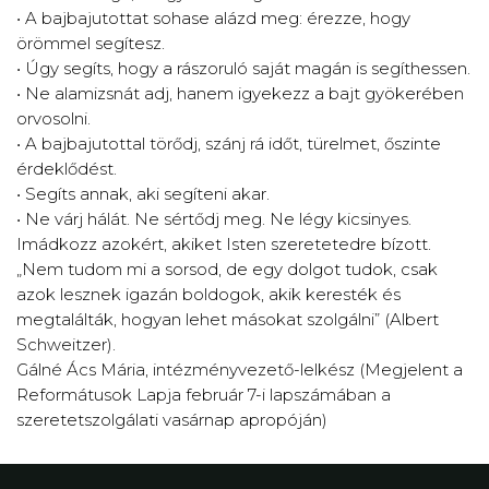
• A bajbajutottat sohase alázd meg: érezze, hogy
örömmel segítesz.
• Úgy segíts, hogy a rászoruló saját magán is segíthessen.
• Ne alamizsnát adj, hanem igyekezz a bajt gyökerében
orvosolni.
• A bajbajutottal törődj, szánj rá időt, türelmet, őszinte
érdeklődést.
• Segíts annak, aki segíteni akar.
• Ne várj hálát. Ne sértődj meg. Ne légy kicsinyes.
Imádkozz azokért, akiket Isten szeretetedre bízott.
„Nem tudom mi a sorsod, de egy dolgot tudok, csak
azok lesznek igazán boldogok, akik keresték és
megtalálták, hogyan lehet másokat szolgálni” (Albert
Schweitzer).
Gálné Ács Mária, intézményvezető-lelkész (Megjelent a
Reformátusok Lapja február 7-i lapszámában a
szeretetszolgálati vasárnap apropóján)