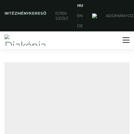
HU
|
INTÉZMÉNYKERESŐ
ISTEN
EN
ADOMÁNYOZ
SZÓLT
|
DE