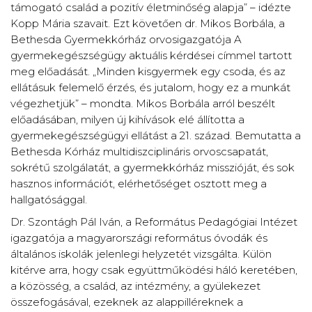
támogató család a pozitív életminőség alapja” – idézte
Kopp Mária szavait. Ezt követően dr. Mikos Borbála, a
Bethesda Gyermekkórház orvosigazgatója A
gyermekegészségügy aktuális kérdései címmel tartott
meg előadását. „Minden kisgyermek egy csoda, és az
ellátásuk felemelő érzés, és jutalom, hogy ez a munkát
végezhetjük” – mondta. Mikos Borbála arról beszélt
előadásában, milyen új kihívások elé állította a
gyermekegészségügyi ellátást a 21. század. Bemutatta a
Bethesda Kórház multidiszciplináris orvoscsapatát,
sokrétű szolgálatát, a gyermekkórház misszióját, és sok
hasznos információt, elérhetőséget osztott meg a
hallgatósággal.
Dr. Szontágh Pál Iván, a Református Pedagógiai Intézet
igazgatója a magyarországi református óvodák és
általános iskolák jelenlegi helyzetét vizsgálta. Külön
kitérve arra, hogy csak együttműködési háló keretében,
a közösség, a család, az intézmény, a gyülekezet
összefogásával, ezeknek az alappilléreknek a