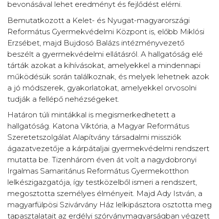
bevonásával lehet eredményt és fejlődést elérni.
Bemutatkozott a Kelet- és Nyugat-magyarországi
Református Gyermekvédelmi Központ is, előbb Miklósi
Erzsébet, majd Bujdosó Balázs intézményvezető
beszélt a gyermekvédelmi ellátásról. A hallgatóság elé
tárták azokat a kihívásokat, amelyekkel a mindennapi
működésük során találkoznak, és melyek lehetnek azok
a jó módszerek, gyakorlatokat, amelyekkel orvosolni
tudják a fellépő nehézségeket.
Határon túli mintákkal is megismerkedhetett a
hallgatóság. Katona Viktória, a Magyar Református
Szeretetszolgálat Alapítvány társadalmi missziók
ágazatvezetője a kárpátaljai gyermekvédelmi rendszert
mutatta be. Tizenhárom éven át volt a nagydobronyi
Irgalmas Samaritánus Református Gyermekotthon
lelkészigazgatója, így testközelből ismeri a rendszert,
megosztotta személyes élményeit. Majd Ady István, a
magyarfülpösi Szivárvány Ház lelkipásztora osztotta meg
tapasztalatait az erdélyi szórványmagyarságban végzett