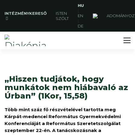
HU
|
INTÉZMÉNYKERESŐ
ISTEN
EN
ADOMÁNYOZ
SZÓLT
|
DE
„Hiszen tudjátok, hogy
munkátok nem hiábavaló az
Úrban” (1Kor, 15,58)
Több mint száz fő részvételével tartotta meg
Kárpát-medencei Református Gyermekvédelmi
Konferenciáját a Református Szeretetszolgálat
szeptember 22-én. A tanácskozásnak a