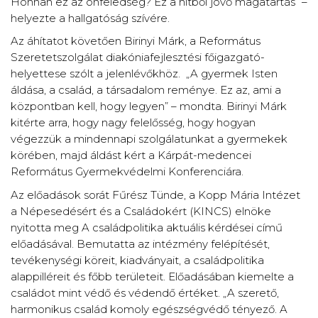
Honnan ez az önfeledség? Ez a hitből jövő magatartás” –
helyezte a hallgatóság szívére.
Az áhítatot követően Birinyi Márk, a Református
Szeretetszolgálat diakóniafejlesztési főigazgató-
helyettese szólt a jelenlévőkhöz. „A gyermek Isten
áldása, a család, a társadalom reménye. Ez az, ami a
központban kell, hogy legyen” – mondta. Birinyi Márk
kitérte arra, hogy nagy felelősség, hogy hogyan
végezzük a mindennapi szolgálatunkat a gyermekek
körében, majd áldást kért a Kárpát-medencei
Református Gyermekvédelmi Konferenciára.
Az előadások sorát Fűrész Tünde, a Kopp Mária Intézet
a Népesedésért és a Családokért (KINCS) elnöke
nyitotta meg A családpolitika aktuális kérdései című
előadásával. Bemutatta az intézmény felépítését,
tevékenységi köreit, kiadványait, a családpolitika
alappilléreit és főbb területeit. Előadásában kiemelte a
családot mint védő és védendő értéket. „A szerető,
harmonikus család komoly egészségvédő tényező. A