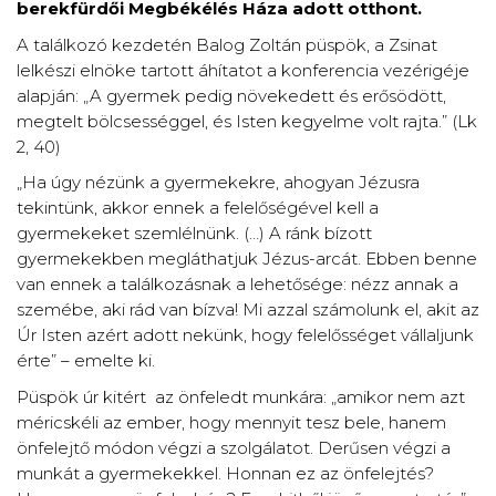
berekfürdői Megbékélés Háza adott otthont.
A találkozó kezdetén Balog Zoltán püspök, a Zsinat
lelkészi elnöke tartott áhítatot a konferencia vezérigéje
alapján: „A gyermek pedig növekedett és erősödött,
megtelt bölcsességgel, és Isten kegyelme volt rajta.” (Lk
2, 40)
„Ha úgy nézünk a gyermekekre, ahogyan Jézusra
tekintünk, akkor ennek a felelőségével kell a
gyermekeket szemlélnünk. (…) A ránk bízott
gyermekekben megláthatjuk Jézus-arcát. Ebben benne
van ennek a találkozásnak a lehetősége: nézz annak a
szemébe, aki rád van bízva! Mi azzal számolunk el, akit az
Úr Isten azért adott nekünk, hogy felelősséget vállaljunk
érte” – emelte ki.
Püspök úr kitért az önfeledt munkára: „amikor nem azt
méricskéli az ember, hogy mennyit tesz bele, hanem
önfelejtő módon végzi a szolgálatot. Derűsen végzi a
munkát a gyermekekkel. Honnan ez az önfelejtés?