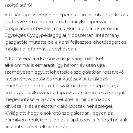
szolgálatáról.
A tanácskozás végén dr. Eperjesi Tamás mb. felzárkózási
osztályvezető a református hátránykompenzációs
szolgálatokról beszélt, majd Bori Judit, a Református
Egységes Gyógypedagógiai Módszertani Intézmény
igazgatója mutatta be a korai fejlesztés lehetőségeit és
módjait a református egyházban.
A konferencia a koronavírus-járvány miatt két
alkalommal is elmaradt, így három év után újra
személyesen együtt lehettek a szolgálatban résztvevő
intézményvezetők és munkatársak. A találkozó
lehetőséget biztosított a szakmai továbbképzésre, a
közös gondolkozásra, a tapasztalatcserére és a szolgálat
megerősítésére. Szóba kerültek a mindennapok
kihívásai is, és az előttünk álló időszak nehézségei.
Kiviláglott, hogy a sokrétű szolgálatban, legyen az
bármilyen területen is, de az alap közös: a feltétel nélküli,
hit által vezérelt elhivatottság.