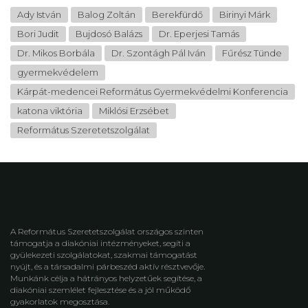
Ady István
Balog Zoltán
Berekfürdő
Birinyi Márk
Bori Judit
Bujdosó Balázs
Dr. Eperjesi Tamás
Dr. Mikos Borbála
Dr. Szontágh Pál Iván
Fűrész Tünde
gyermekvédelem
Kárpát-medencei Református Gyermekvédelmi Konferencia
katona viktória
Miklósi Erzsébet
Református Szeretetszolgálat
A Református Szeretetszolgálat országos szinten
támogatja a diakóniai intézményeket, segíti a
gyülekezeti szolgálatokat, szakmai támogatást
nyújt, és a társadalmi párbeszéd aktív résztvevője.
Munkánk célja a hátrányos helyzetűek segítése, a
diakóniai szemlélet fejlesztése és a jól működő
gyakorlatok megosztása.