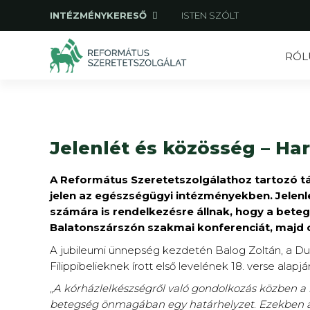
INTÉZMÉNYKERESŐ
ISTEN SZÓLT
RÓL
Jelenlét és közösség – Ha
A Református Szeretetszolgálathoz tartozó tár
jelen az egészségügyi intézményekben. Jelenl
számára is rendelkezésre állnak, hogy a beteg
Balatonszárszón szakmai konferenciát, majd 
A jubileumi ünnepség kezdetén Balog Zoltán, a Dun
Filippibelieknek írott első levelének 18. verse alap
„
A kórházlelkészségről való gondolkozás közben a h
betegség önmagában egy határhelyzet
.
Ezekben a