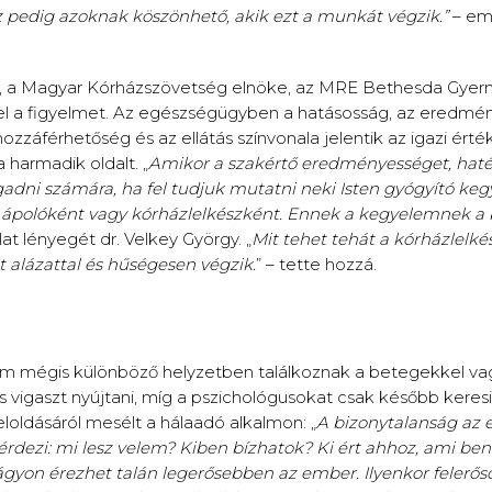
z pedig azoknak köszönhető, akik ezt a munkát végzik.”
– eme
gy, a Magyar Kórházszövetség elnöke, az MRE Bethesda Gyerm
fel a figyelmet. Az egészségügyben a hatásosság, az eredmé
záférhetőség és az ellátás színvonala jelentik az igazi érték
a harmadik oldalt. „
Amikor a szakértő eredményességet, haték
adni számára, ha fel tudjuk mutatni neki Isten gyógyító keg
t, ápolóként vagy kórházlelkészként. Ennek a kegyelemnek a b
lat lényegét dr. Velkey György. „
Mit tehet tehát a kórházlelké
 alázattal és hűségesen végzik.
” – tette hozzá.
, ám mégis különböző helyzetben találkoznak a betegekkel va
s vigaszt nyújtani, míg a pszichológusokat csak később keres
loldásáról mesélt a hálaadó alkalmon: „
A bizonytalanság az 
rdezi: mi lesz velem? Kiben bízhatok? Ki ért ahhoz, ami be
gyon érezhet talán legerősebben az ember. Ilyenkor felerős