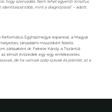
al, hogy szenvedés. Nem lehet egyenlő. Krisztus
 identitásod több, mint a diagnózisod
.” – adott
gyi Református Egyházmegye esperese, a Magyar
lyettes, társadalmi missziókért felelős
lom zárásaként dr. Fekete Károly, a Tiszántúli
k az elmúlt évtizedek egy-egy emlékezetes
szavak, de ha vannak szép szavak és jelenlét, az a