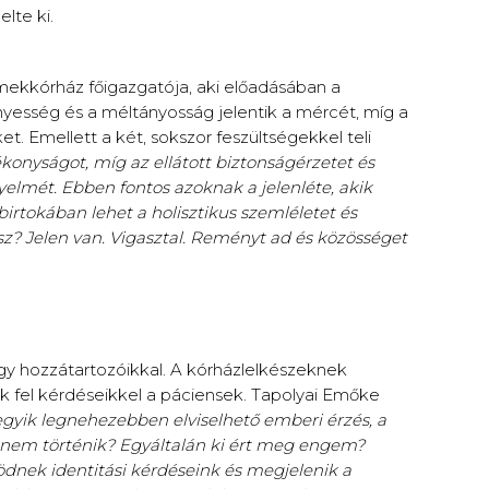
lte ki.
ekkórház főigazgatója, aki előadásában a
nyesség és a méltányosság jelentik a mércét, míg a
et. Emellett a két, sokszor feszültségekkel teli
onyságot, míg az ellátott biztonságérzetet és
yelmét. Ebben fontos azoknak a jelenléte, akik
irtokában lehet a holisztikus szemléletet és
sz? Jelen van. Vigasztal. Reményt ad és közösséget
gy hozzátartozóikkal. A kórházlelkészeknek
ik fel kérdéseikkel a páciensek. Tapolyai Emőke
egyik legnehezebben elviselhető emberi érzés, a
nnem történik? Egyáltalán ki ért meg engem?
ödnek identitási kérdéseink és megjelenik a