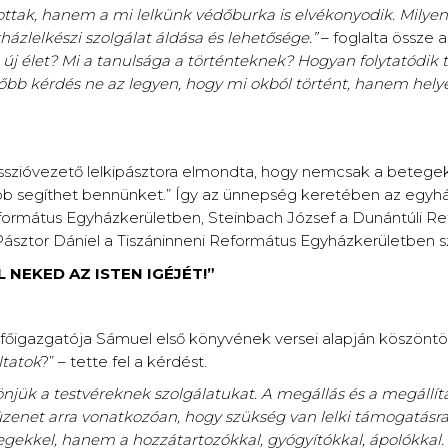
tak, hanem a mi lelkünk védőburka is elvékonyodik. Milyen 
rházlelkészi szolgálat áldása és lehetősége.”
– foglalta össze a
tt új élet? Mi a tanulsága a történteknek? Hogyan folytatód
bb kérdés ne az legyen, hogy mi okból történt, hanem helye
misszióvezető lelkipásztora elmondta, hogy nemcsak a betege
ább segíthet bennünket.” Így az ünnepség keretében az egyh
formátus Egyházkerületben, Steinbach József a Dunántúli R
Pásztor Dániel a Tiszáninneni Református Egyházkerületben sz
 NEKED AZ ISTEN IGÉJÉT!”
 főigazgatója Sámuel első könyvének versei alapján köszöntöt
ltatok
?” – tette fel a kérdést.
ük a testvéreknek szolgálatukat. A megállás és a megállítás
enet arra vonatkozóan, hogy szükség van lelki támogatásra
egekkel, hanem a hozzátartozókkal, gyógyítókkal, ápolókkal. 