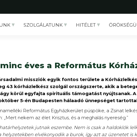
UNK
SZOLGÁLATUNK
HITÉLET
ÖRÖKSÉGÜ
rminc éves a Református Kórház
sadalmi missziók egyik fontos területe a Kórházlelkész
eg 43 kórházlelkész szolgál országszerte, akik a bete
ágy körül egyfajta spirituális támogatást nyújtsanak. 
október 5-én Budapesten hálaadó ünnepséget tartottak
amelléki Református Egyházkerület püspöke, a Zsinat lelkészi
ján: „Mert nekem az élet Krisztus, és a meghalás nyereség.”
atárhelyzetek jutnak eszembe. Nem is csak a haldoklók lelki
 helyzetekben elvékonyodik a burok, így azt az üzenetet is