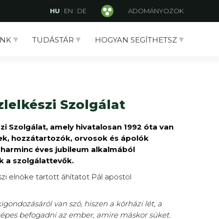
HU
|
EN
|
DE
ADOMÁNYOZOK
NK
TUDÁSTÁR
HOGYAN SEGÍTHETSZ
lelkészi Szolgálat
i Szolgálat, amely hivatalosan 1992 óta van
gek, hozzátartozók, orvosok és ápolók
A harminc éves jubileum alkalmából
 a szolgálattevők.
 elnöke tartott áhítatot Pál apostol
gondozásáról van szó, hiszen a kórházi lét, a
 képes befogadni az ember, amire máskor süket.