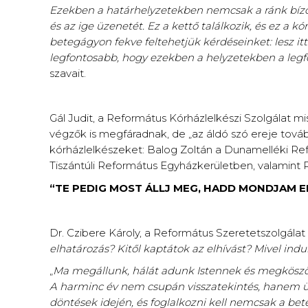
Ezekben a határhelyzetekben nemcsak a ránk bízot
és az ige üzenetét. Ez a kettő találkozik, és ez a kó
betegágyon fekve feltehetjük kérdéseinket: lesz i
legfontosabb, hogy ezekben a helyzetekben a legfő
szavait.
Gál Judit, a Református Kórházlelkészi Szolgálat 
végzők is megfáradnak, de „az áldó szó ereje tov
kórházlelkészeket: Balog Zoltán a Dunamelléki Re
Tiszántúli Református Egyházkerületben, valamint 
“TE PEDIG MOST ÁLLJ MEG, HADD MONDJAM EL
Dr. Czibere Károly, a Református Szeretetszolgálat
elhatározás? Kitől kaptátok az elhívást? Mivel indu
„
Ma megállunk, hálát adunk Istennek és megköszönj
A harminc év nem csupán visszatekintés, hanem üz
döntések idején, és foglalkozni kell nemcsak a bet