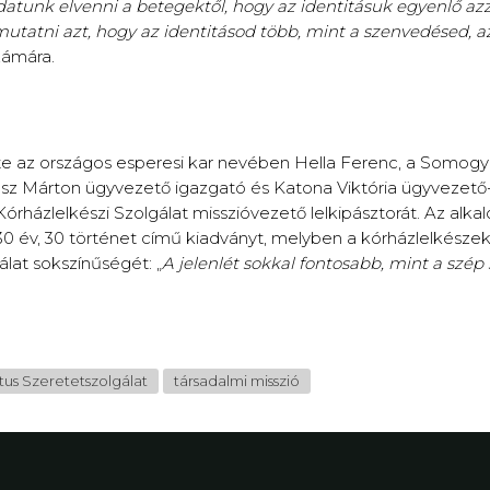
datunk elvenni a betegektől, hogy az identitásuk egyenlő azz
tatni azt, hogy az identitásod több, mint a szenvedésed, az
zámára.
ötte az országos esperesi kar nevében Hella Ferenc, a Somo
 Márton ügyvezető igazgató és Katona Viktória ügyvezető-he
 Kórházlelkészi Szolgálat misszióvezető lelkipásztorát. Az alka
 év, 30 történet című kiadványt, melyben a kórházlelkésze
álat sokszínűségét: „
A jelenlét sokkal fontosabb, mint a szép 
us Szeretetszolgálat
társadalmi misszió