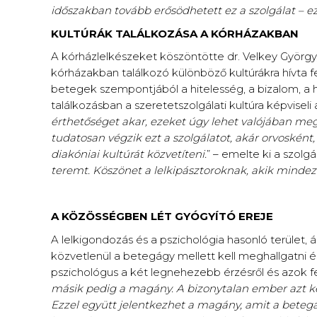
időszakban tovább erősödhetett ez a szolgálat – e
KULTÚRÁK TALÁLKOZÁSA A KÓRHÁZAKBAN
A kórházlelkészeket köszöntötte dr. Velkey Györ
kórházakban találkozó különböző kultúrákra hívta 
betegek szempontjából a hitelesség, a bizalom, a hoz
találkozásban a szeretetszolgálati kultúra képviseli 
érthetőséget akar, ezeket úgy lehet valójában meg
tudatosan végzik ezt a szolgálatot, akár orvoskén
diakóniai kultúrát közvetíteni.
” – emelte ki a szolgá
teremt. Köszönet a lelkipásztoroknak, akik mindezt
A KÖZÖSSÉGBEN LÉT GYÓGYÍTÓ EREJE
A lelkigondozás és a pszichológia hasonló terület
közvetlenül a betegágy mellett kell meghallgatni é
pszichológus a két legnehezebb érzésről és azok fe
másik pedig a magány. A bizonytalan ember azt ké
Ezzel együtt jelentkezhet a magány, amit a betegá