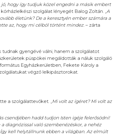
jó, hogy így tudjuk közel engedni a másik embert
 kórházlelkészi szolgálat lényegét Balog Zoltán. „
A
ik tovább életünk? De a keresztyén ember számára a
tte az, hogy mi célból történt mindez.
– zárta
k tudnak gyengévé válni, hanem a szolgálatot
ázkerületek püspökei megáldották a náluk szolgáló
eformátus Egyházkerületben, Fekete Károly a
olgálatukat végző lelkipásztorokat.
te a szolgálattevőket. „
Mi volt az ígéret? Mi volt az
 csendjében hadd tudjon Isten igéje felerősödni!
 a diagnózissal való szembenézéskor, a nehéz
Így kell helytállnunk ebben a világban. Az elmúlt