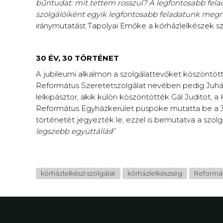
bűntudat: mit tettem rosszul? A legfontosabb fela
szolgálóiként egyik legfontosabb feladatunk megmu
iránymutatást Tapolyai Emőke a kórházlelkészek s
30 ÉV, 30 TÖRTÉNET
A jubileumi alkalmon a szolgálattevőket köszönt
Református Szeretetszolgálat nevében pedig Juhász
lelkipásztor, akik külön köszöntötték Gál Juditot, a
Református Egyházkerület püspöke mutatta be a 30
történetét jegyezték le, ezzel is bemutatva a szolg
legszebb együttállás
!”
kórházlelkészi szolgálat
kórházlelkészség
Reformát