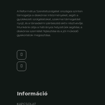
A Református Szeretetszolgálat országos szinten
támogatja a diakóniai intézményeket, segíti a
gyülekezeti szolgálatokat, szakmai támogatást
nyújt, és a társadalmi párbeszéd aktív résztvevője.
Munkánk célja a hátrányos helyzetűek segítése, a
diakóniai szemlélet fejlesztése és a jól működő
gyakorlatok megosztása.
Információ
KAPCSOLAT