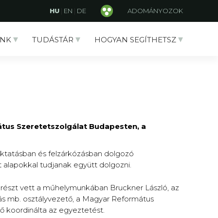
HU
|
EN
|
DE
ADOMÁNYOZOK
NK
TUDÁSTÁR
HOGYAN SEGÍTHETSZ
tus Szeretetszolgálat Budapesten, a
oktatásban és felzárkózásban dolgozó
alapokkal tudjanak együtt dolgozni.
és részt vett a műhelymunkában Bruckner László, az
amás mb. osztályvezető, a Magyar Református
ő koordinálta az egyeztetést.