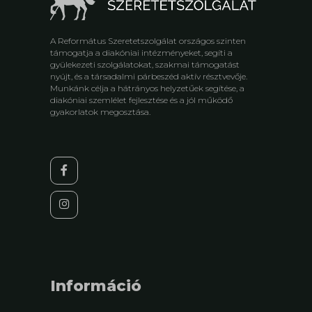
A Református Szeretetszolgálat országos szinten
támogatja a diakóniai intézményeket, segíti a
gyülekezeti szolgálatokat, szakmai támogatást
nyújt, és a társadalmi párbeszéd aktív résztvevője.
Munkánk célja a hátrányos helyzetűek segítése, a
diakóniai szemlélet fejlesztése és a jól működő
gyakorlatok megosztása.
Információ