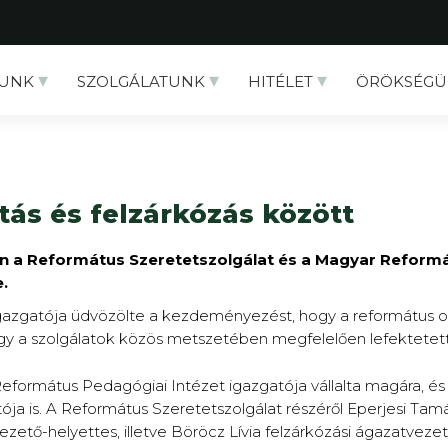
UNK
SZOLGÁLATUNK
HITÉLET
ÖRÖKSÉGÜ
ás és felzárkózás között
n a Református Szeretetszolgálat és a Magyar Reformá
.
őigazgatója üdvözölte a kezdeményezést, hogy a református 
 a szolgálatok közös metszetében megfelelően lefektetett 
 a Református Pedagógiai Intézet igazgatója vállalta magára, 
atója is. A Református Szeretetszolgálat részéről Eperjesi T
zető-helyettes, illetve Böröcz Lívia felzárkózási ágazatvezet