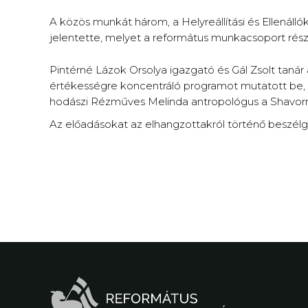
A közös munkát három, a Helyreállítási és Ellenálló
jelentette, melyet a református munkacsoport rész
Pintérné Lázok Orsolya igazgató és Gál Zsolt taná
értékességre koncentráló programot mutatott be, 
hodászi Rézműves Melinda antropológus a Shavorr
Az előadásokat az elhangzottakról történő beszélg