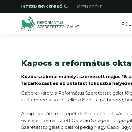
INTÉZMÉNYKERESŐ
ISTEN SZÓLT
RÓL
Kapocs a református oktat
Közös szakmai műhelyt szervezett május 18-á
felzárkózást és az oktatást fókuszba helyezve
Czibere Károly, a Református Szeretetszolgálat f
szakemberek között elkezdődött a párbeszéd, hogy
A nap facilitátori szerepét dr. Szontágh Pál Iván,
év elején formát öltött Oktatási Szolgálat főigazg
Szeretetszolgálat oldaláról pedig Nagy Gábor ügyve