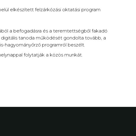
lül elkészített felzárkózási oktatási program
jából a befogadásra és a teremtettségből fakadó
 digitális tanoda működését gondolta tovább, a
is-hagyományőrző programról beszélt.
elynappal folytatják a közös munkát.