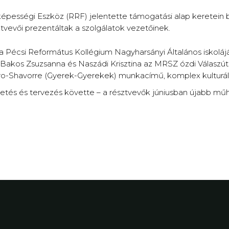
képességi Eszköz (RRF) jelentette támogatási alap keretein be
tvevői prezentáltak a szolgálatok vezetőinek.
r a Pécsi Református Kollégium Nagyharsányi Általános iskolá
Bakos Zsuzsanna és Naszádi Krisztina az MRSZ ózdi Válaszút
o-Shavorre (Gyerek-Gyerekek) munkacímű, komplex kulturál
etés és tervezés követte – a résztvevők júniusban újabb műh