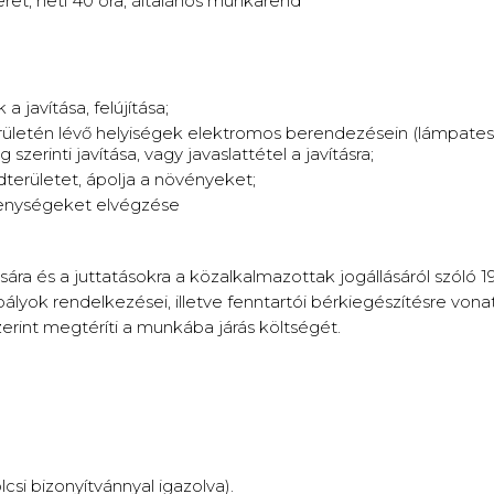
t, heti 40 óra, általános munkarend
javítása, felújítása;
ületén lévő helyiségek elektromos berendezésein (lámpatest
szerinti javítása, vagy javaslattétel a javításra;
területet, ápolja a növényeket;
kenységeket elvégzése
ára és a juttatásokra a közalkalmazottak jogállásáról szóló 19
lyok rendelkezései, illetve fenntartói bérkiegészítésre vona
erint megtéríti a munkába járás költségét.
si bizonyítvánnyal igazolva).