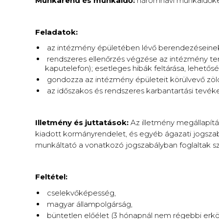
Munkarend és munkaidő:
háromhavi munkaidőkere
Feladatok:
az intézmény épületében lévő berendezéseinek a 
rendszeres ellenőrzés végzése az intézmény ter
kaputelefon); esetleges hibák feltárása, lehetőség 
gondozza az intézmény épületeit körülvevő zöld
az időszakos és rendszeres karbantartási tevé
Illetmény és juttatások:
Az illetmény megállapítás
kiadott kormányrendelet, és egyéb ágazati jogszabá
munkáltató a vonatkozó jogszabályban foglaltak sz
Feltétel:
cselekvőképesség,
magyar állampolgárság,
büntetlen előélet (3 hónapnál nem régebbi erkölc