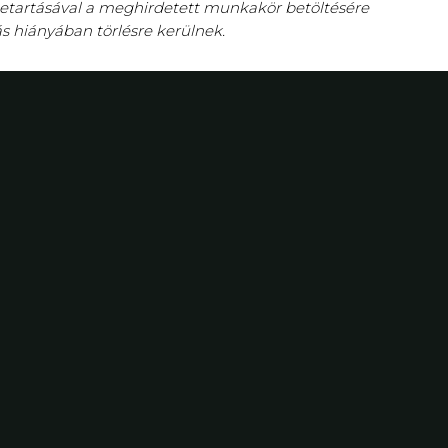
betartásával a meghirdetett munkakör betöltésére
ás hiányában törlésre kerülnek.