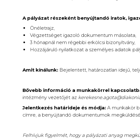
A pályázat részeként benyújtandó iratok, igaz
Önéletrajz,
Végzettséget igazoló dokumentum másolata,
3 hónapnál nem régebbi erkölcsi bizonyítvány,
Hozzájáruló nyilatkozat a személyes adatok pál
Amit kínálunk:
Bejelentett, határozatlan idejű, t
Bővebb információ a munkakörrel kapcsolatb
intézmény vezetőjét az
kerekesne.agota@diakoni
Jelentkezés határideje és módja:
A munkakör bet
címre, a benyújtandó dokumentumok megküldésé
Felhívjuk figyelmét, hogy a pályázati anyag megkü