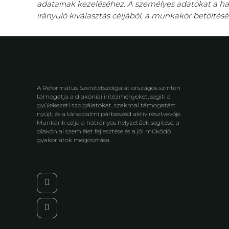
adatainak kezeléséhez. A személyes adatokat a ha
irányuló kiválasztás céljából, a munkakör betöltés
A Református Szeretetszolgálat országos szinten
támogatja a diakóniai intézményeket, segíti a
gyülekezeti szolgálatokat, szakmai támogatást
nyújt, és a társadalmi párbeszéd aktív résztvevője.
Munkánk célja a hátrányos helyzetűek segítése, a
diakóniai szemlélet fejlesztése és a jól működő
gyakorlatok megosztása.