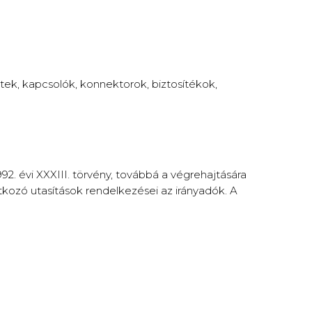
ek, kapcsolók, konnektorok, biztosítékok,
92. évi XXXIII. törvény, továbbá a végrehajtására
tkozó utasítások rendelkezései az irányadók. A