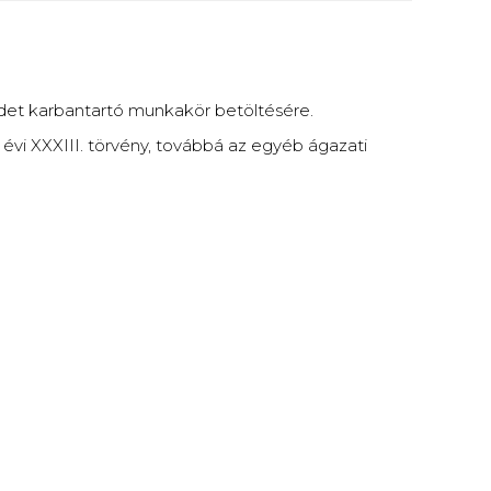
rdet karbantartó munkakör betöltésére.
 évi XXXIII. törvény, továbbá az egyéb ágazati