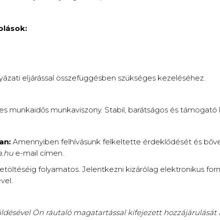
olások:
yázati eljárással összefüggésben szükséges kezeléséhez.
eljes munkaidős munkaviszony. Stabil, barátságos és támogató
an:
Amennyiben felhívásunk felkeltette érdeklődését és bőve
a.hu
e-mail címen.
öltéséig folyamatos. Jelentkezni kizárólag elektronikus fo
vel.
ldésével Ön ráutaló magatartással kifejezett hozzájárulását