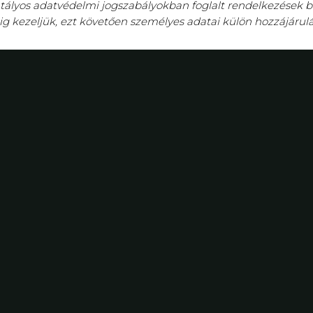
tályos adatvédelmi jogszabályokban foglalt rendelkezések 
éig kezeljük, ezt követően személyes adatai külön hozzájárul