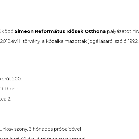
működő
Simeon Református Idősek Otthona
pályázatot hi
2.évi I. törvény, a közalkalmazottak jogállásáról szóló 1992.
körút 200.
Otthona
ca 2.
unkaviszony, 3 hónapos próbaidővel