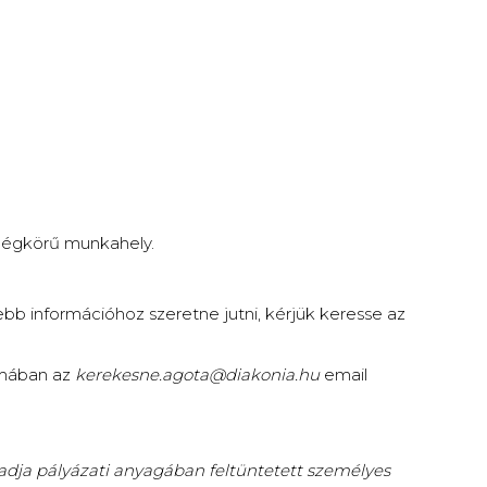
 légkörű munkahely.
bb információhoz szeretne jutni, kérjük keresse az
rmában az
kerekesne.agota@diakonia.hu
email
 adja pályázati anyagában feltüntetett személyes