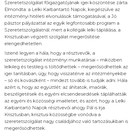
Szeretetszolgálat főigazgatójának igei köszöntése zárta.
Elmondta: a Lelki Karbantartó Napok, kiegészülve az
intézményi hitéleti elvonulások támogatásával, a Jó
pásztor pályázattal az egyik legfontosabb program a
Szeretetszolgálatnál, mert a kollégák lelki táplálása, a
Krisztusban végzett szolgálat megerősítése
elengedhetetlen.
Istené legyen a hála, hogy a résztvevők, a
szeretetszolgálat intézményi munkatársai – miközben
lelkileg és testileg is töltődhettek – megerősödhettek az
igei tanításban, úgy, hogy visszatérve az intézményekbe
– só és kovászként – mindezt tovább is tudják adni. Hála
azért is, hogy az együttlét: az áhítatok, imaórák,
beszélgetések és egyéni elcsendesedések táplálhatták
az egyéni és közösségi imaéletet, és azért, hogy a Lelki
Karbantartó Napok résztvevői ahogy Pál is írja
Krisztusban, krisztusi közösségbe vonódva a
szeretetszolgálat nagy családjához való tartozásukban is
megerősödhettek.