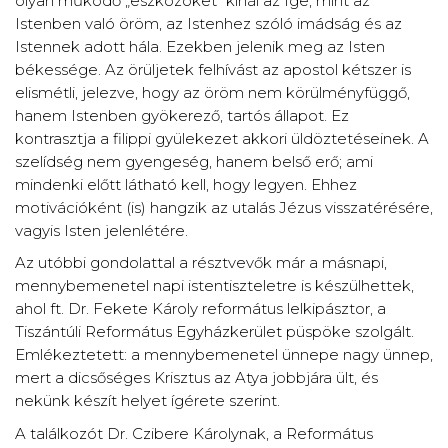
olyan működő „eszközöket” kínál az Ige, mint az
Istenben való öröm, az Istenhez szóló imádság és az
Istennek adott hála. Ezekben jelenik meg az Isten
békessége. Az örüljetek felhívást az apostol kétszer is
elismétli, jelezve, hogy az öröm nem körülményfüggő,
hanem Istenben gyökerező, tartós állapot. Ez
kontrasztja a filippi gyülekezet akkori üldöztetéseinek. A
szelídség nem gyengeség, hanem belső erő; ami
mindenki előtt látható kell, hogy legyen. Ehhez
motivációként (is) hangzik az utalás Jézus visszatérésére,
vagyis Isten jelenlétére.
Az utóbbi gondolattal a résztvevők már a másnapi,
mennybemenetel napi istentiszteletre is készülhettek,
ahol ft. Dr. Fekete Károly református lelkipásztor, a
Tiszántúli Református Egyházkerület püspöke szolgált.
Emlékeztetett: a mennybemenetel ünnepe nagy ünnep,
mert a dicsőséges Krisztus az Atya jobbjára ült, és
nekünk készít helyet ígérete szerint.
A találkozót Dr. Czibere Károlynak, a Református