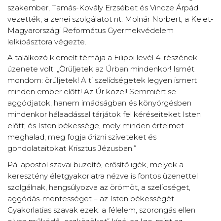
szakember, Tamás-Kovály Erzsébet és Vincze Árpád
vezették, a zenei szolgálatot nt. Molnár Norbert, a Kelet-
Magyarországi Református Gyermekvédelem
lelkipásztora végezte.
A találkozó kiemelt témája a Filippi levél 4. részének
üzenete volt: „Örüljetek az Úrban mindenkor! Ismét
mondom: örüljetek! A ti szelídségetek legyen ismert
minden ember előtt! Az Úr közel! Semmiért se
aggódjatok, hanem imádságban és könyörgésben
mindenkor hálaadással tárjátok fel kéréseiteket Isten
előtt; és Isten békessége, mely minden értelmet
meghalad, meg fogja őrizni szíveteket és
gondolataitokat Krisztus Jézusban.”
Pál apostol szavai buzdító, erősítő igék, melyek a
keresztény életgyakorlatra nézve is fontos üzenettel
szolgálnak, hangsúlyozva az örömöt, a szelídséget,
aggódás-mentességet – az Isten békességét.
Gyakorlatias szavak ezek: a félelem, szorongás ellen