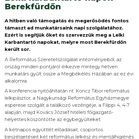
Berekfürdőn
A hitben való támogatás és megerősödés fontos
támaszt ad munkatársaink napi szolgálatához.
Ezért is segítjük őket és szervezzük meg a Lelki
Karbantartó napokat, melyre most Berekfürdőn
került sor.
A Református Szeretetszolgálat intézményeiből, az
ország minden pontjáról érkezve mintegy hetven
munkatárs gyűlt össze a Megbékélés Házában az ez évi
alkalomra.
A konferencia nyitóáhítatán nt. Koncz Tibor református
lelkipásztor, a Nagykunsági Református Egyházmegye
esperese szolgált a találkozó vezérigéje, a Filippi 4, 4-7
alapján, majd Kovács József hitéleti főigazgató-
helyettes köszöntötte az egybegyűlteket.
A kétnapos együttlét előadásait, csoportos
beszélgetéseit két református lelkész és mentálhigiénés