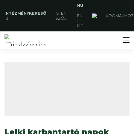
HU
|
INTÉZMÉNYKERESŐ
ISTEN
EN
ADOMÁNYOZ
SZÓLT
|
DE
Lelki karbantartó napok