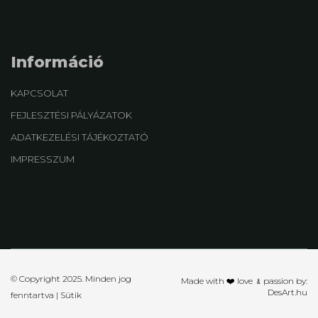
Információ
KAPCSOLAT
FEJLESZTÉSI PÁLYÁZATOK
ADATKEZELÉSI TÁJÉKOZTATÓ
IMPRESSZUM
© Copyright 2025. Minden jog
Made with ❤️ love ﹠passion by:
DesArt.hu
fenntartva |
Sütik