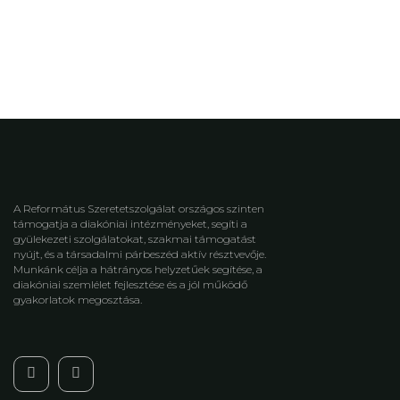
A Református Szeretetszolgálat országos szinten
támogatja a diakóniai intézményeket, segíti a
gyülekezeti szolgálatokat, szakmai támogatást
nyújt, és a társadalmi párbeszéd aktív résztvevője.
Munkánk célja a hátrányos helyzetűek segítése, a
diakóniai szemlélet fejlesztése és a jól működő
gyakorlatok megosztása.