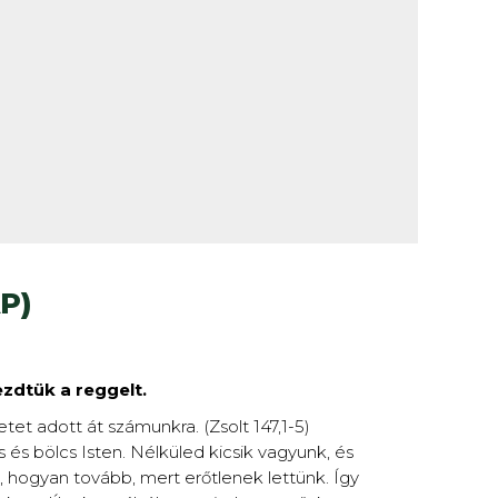
P)
ezdtük a reggelt.
tet adott át számunkra. (Zsolt 147,1-5)
 és bölcs Isten. Nélküled kicsik vagyunk, és
, hogyan tovább, mert erőtlenek lettünk. Így