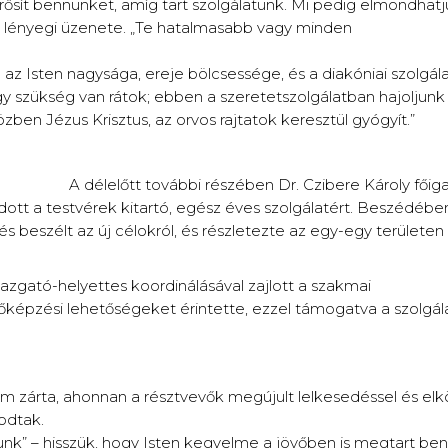
erősít bennünket, amíg tart szolgálatunk. Mi pedig elmondhat
cia lényegi üzenete. „Te hatalmasabb vagy minden
n az Isten nagysága, ereje bölcsessége, és a diakóniai szolg
agy szükség van rátok; ebben a szeretetszolgálatban hajoljunk
zben Jézus Krisztus, az orvos rajtatok keresztül gyógyít.”
A délelőtt további részében Dr. Czibere Károly főiga
ndott a testvérek kitartó, egész éves szolgálatért. Beszédéb
 és beszélt az új célokról, és részletezte az egy-egy terület
gazgató-helyettes koordinálásával zajlott a szakmai
őképzési lehetőségeket érintette, ezzel támogatva a szolgá
m zárta, ahonnan a résztvevők megújult lelkesedéssel és elk
odtak.
sunk” – hisszük, hogy Isten kegyelme a jövőben is megtart be