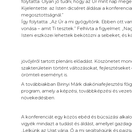
folytatta: Olyan jó tudni, hogy az Úr mint nap meg
Kijelentette: az Isten dicséret áldásai a konferen
megosztottságnál.”
Így folytatta: „Az Úr a mi gyógyítónk. Ebben ott va
vonása – amit Ti tesztek.” Felhívta a figyelmet: „N
Isteni eszközei lehettek bekötözni a sebeket, és kö
jövőjéről tartott plenáris előadást. Köszönetet mo
szakterületein történt változásokat, fejlesztéseket
örömteli eseményt is.
A továbbiakban Birinyi Márk diakóniafejlesztési fői
program, amely a képzési, továbbképzési és vezet
növekedésben.
A konferenciát egy közös ebéd és búcsúzási alkalo
vigyék mindazt a tudást és áldást, amellyel gazdag
„Lelkünk az Urat várja, Ő a mi segítségünk és pajz