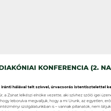
IAKÓNIAI KONFERENCIA (2. NA
ránti hálával telt szívvel, úrvacsorás istentisztelettel k
 a Zsinat lelkészi elnöke vezette, aki szívhez szóló igei üzene
ogy leborulva megvalljuk, hogy a mi Urunk, az egyetlen, erős
ntézményi szolgálatunkban is – vannak pillanatok, nem látjuk