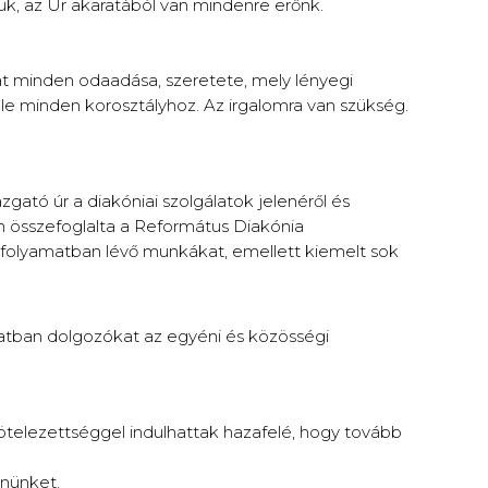
juk, az Úr akaratából van mindenre erőnk.
álat minden odaadása, szeretete, mely lényegi
 le minden korosztályhoz. Az irgalomra van szükség.
zgató úr a diakóniai szolgálatok jelenéről és
en összefoglalta a Református Diakónia
en folyamatban lévő munkákat, emellett kiemelt sok
latban dolgozókat az egyéni és közösségi
ötelezettséggel indulhattak hazafelé, hogy tovább
nnünket.