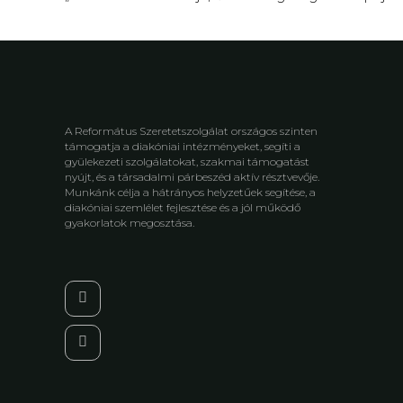
A Református Szeretetszolgálat országos szinten
támogatja a diakóniai intézményeket, segíti a
gyülekezeti szolgálatokat, szakmai támogatást
nyújt, és a társadalmi párbeszéd aktív résztvevője.
Munkánk célja a hátrányos helyzetűek segítése, a
diakóniai szemlélet fejlesztése és a jól működő
gyakorlatok megosztása.