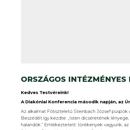
ORSZÁGOS INTÉZMÉNYES D
Kedves Testvéreink!
A Diakóniai Konferencia második napján, az Úr i
Az alkalmat Főtiszteletű Steinbach József püspök úr,
Beszédét így kezdte: „Isten dicséretének lényege, h
halandók.” Emlékeztetett: törékenyek vagyunk, az i