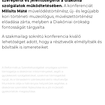
szerepéről és jelentőségéről a diakónia
szolgálatok működtetésében.
A konferenciát
Milisits Máté
művelődéstörténész, új- és legújabb
kori történeti muzeológus, művészettörténész
előadása zárta, melyben a Diakóniai örökség
fontosságát tárgyalta.
A szakmailag sokrétű konferencia kiváló
lehetőséget adott, hogy a résztvevők elmélyítsék és
bővítsék is ismereteiket.
A Református Szeretetszolgálat országos szinten
támogatja a diakóniai intézményeket, segíti a
gyülekezeti szolgálatokat, szakmai támogatást
nyújt, és a társadalmi párbeszéd aktív résztvevője.
Munkánk célja a hátrányos helyzetűek segítése, a
diakóniai szemlélet fejlesztése és a jól működő
gyakorlatok megosztása.