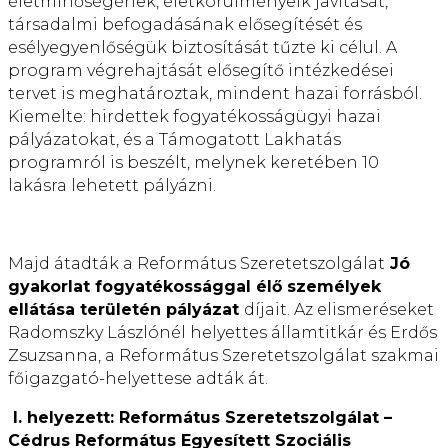
életminőségének, életkörülményeik javítását,
társadalmi befogadásának elősegítését és
esélyegyenlőségük biztosítását tűzte ki célul. A
program végrehajtását elősegítő intézkedései
tervet is meghatároztak, mindent hazai forrásból.
Kiemelte: hirdettek fogyatékosságügyi hazai
pályázatokat, és a Támogatott Lakhatás
programról is beszélt, melynek keretében 10
lakásra lehetett pályázni.
Majd átadták a Református Szeretetszolgálat
Jó
gyakorlat fogyatékossággal élő személyek
ellátása területén pályázat
díjait. Az elismeréseket
Radomszky Lászlónél helyettes államtitkár és Erdős
Zsuzsanna, a Református Szeretetszolgálat szakmai
főigazgató-helyettese adták át.
I.
helyezett: Református Szeretetszolgálat –
Cédrus Református Egyesített Szociális