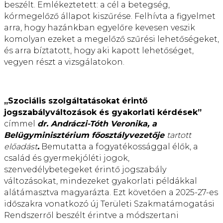
beszélt. Emlékeztetett: a cél a betegség,
kórmegelőző állapot kiszűrése. Felhívta a figyelmet
arra, hogy hazánkban egyelőre kevesen veszik
komolyan ezeket a megelőző szűrési lehetőségeket,
és arra bíztatott, hogy aki kapott lehetőséget,
vegyen részt a vizsgálatokon.
„Szociális szolgáltatásokat érintő
jogszabályváltozások és gyakorlati kérdések”
címmel
dr. Andráczi-Tóth Veronika, a
Belügyminisztérium főosztályvezetője
tartott
előadást
.
Bemutatta a fogyatékossággal élők, a
család és gyermekjóléti jogok,
szenvedélybetegeket érintő jogszabály
változásokat, mindezeket gyakorlati példákkal
alátámasztva magyarázta. Ezt követően a 2025-27-es
időszakra vonatkozó új Területi Szakmatámogatási
Rendszerről beszélt érintve a módszertani