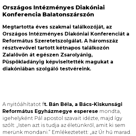
Országos Intézményes Diakóniai
Konferencia Balatonszárszón
Megtartotta éves szakmai találkozóját, az
Országos Intézményes Diakóniai Konferenciát a
Református Szeretetszolgálat. A háromszáz
résztvevővel tartott kétnapos találkozón
Zalalövőn át egészen Zsarolyánig,
Püspökladányig képviseltették magukat a
diakóniában szolgáló testvéreink.
A nyitóáhítatot f
t. Bán Béla, a Bács-Kiskunsági
Református Egyházmegye esperese
mondta,
igehelyként Pál apostol szavait idézte, majd így
szólt: „Isten azt is tudja az életünkről, amit ki sem
merünk mondani.” Emlékeztetett: „az Úr hű marad.