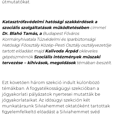
útmutatókat.
Katasztrófavédelmi hatósági szakkérdések a
szociális szolgáltatások működtetésében
címmel
Dr. Blahó Tamás, a
Budapest Főváros
Kormányhivatala Tűzvédelmi és Iparbiztonsági
Hatósági Főosztály Közép-Pesti Osztály osztályvezetője
tartott előadást majd
Kalivoda Árpád
okleveles
gépészmérnök
Szociális intézmények műszaki
tervezése – kihívások, megoldások
témában beszélt.
Ezt követően három szekció indult különböző
témákban. A fogyatékosságügyi szekcióban a
jógyakorlati pályázatok nyertesei mutatták be
jógyakorlataikat. Az idősügyi szekción két
munkatársunk Silviahemmet oktatóként tartottak
figyelemfelkeltő előadást a Silviahemmet svéd