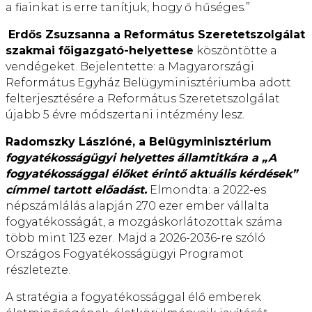
a fiainkat is erre tanítjuk, hogy ő hűséges.”
Erdős Zsuzsanna a Református Szeretetszolgálat
szakmai főigazgató-helyettese
köszöntötte a
vendégeket. Bejelentette: a Magyarországi
Református Egyház Belügyminisztériumba adott
felterjesztésére a Református Szeretetszolgálat
újabb 5 évre módszertani intézmény lesz.
Radomszky Lászlóné, a Belügyminisztérium
fogyatékosságügyi helyettes államtitkára a „A
fogyatékossággal élőket érintő aktuális kérdések”
címmel tartott előadást.
Elmondta: a 2022-es
népszámlálás alapján 270 ezer ember vállalta
fogyatékosságát, a mozgáskorlátozottak száma
több mint 123 ezer. Majd a 2026-2036-re szóló
Országos Fogyatékosságügyi Programot
részletezte.
A stratégia a fogyatékossággal élő emberek