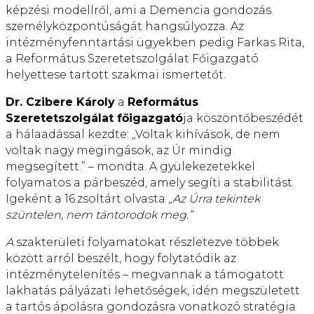
képzési modellről, ami a Demencia gondozás
személyközpontúságát hangsúlyozza. Az
intézményfenntartási ügyekben pedig Farkas Rita,
a Református Szeretetszolgálat Főigazgató
helyettese tartott szakmai ismertetőt.
Dr. Czibere Károly
a
Református
Szeretetszolgálat főigazgató
ja köszöntőbeszédét
a hálaadással kezdte: „Voltak kihívások, de nem
voltak nagy megingások, az Úr mindig
megsegített.” – mondta. A gyülekezetekkel
folyamatos a párbeszéd, amely segíti a stabilitást.
Igeként a 16.zsoltárt olvasta „
Az Úrra tekintek
szüntelen, nem tántorodok meg.”
A
szakterületi folyamatokat részletezve többek
között arról beszélt, hogy folytatódik az
intézménytelenítés – megvannak a támogatott
lakhatás pályázati lehetőségek, idén megszületett
a tartós ápolásra gondozásra vonatkozó stratégia