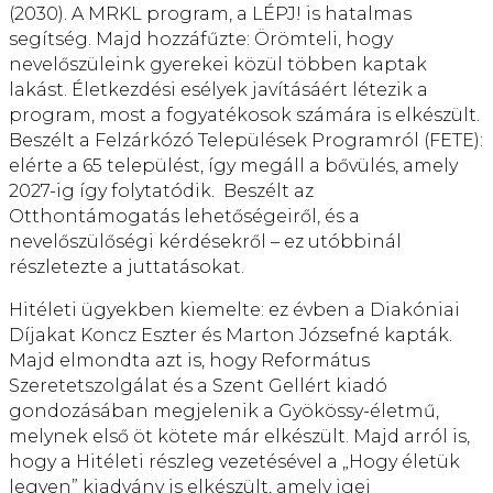
(2030). A MRKL program, a LÉPJ! is hatalmas
segítség. Majd hozzáfűzte: Örömteli, hogy
nevelőszüleink gyerekei közül többen kaptak
lakást. Életkezdési esélyek javításáért létezik a
program, most a fogyatékosok számára is elkészült.
Beszélt a Felzárkózó Települések Programról (FETE):
elérte a 65 települést, így megáll a bővülés, amely
2027-ig így folytatódik. Beszélt az
Otthontámogatás lehetőségeiről, és a
nevelőszülőségi kérdésekről – ez utóbbinál
részletezte a juttatásokat.
Hitéleti ügyekben kiemelte: ez évben a Diakóniai
Díjakat Koncz Eszter és Marton Józsefné kapták.
Majd elmondta azt is, hogy Református
Szeretetszolgálat és a Szent Gellért kiadó
gondozásában megjelenik a Gyökössy-életmű,
melynek első öt kötete már elkészült. Majd arról is,
hogy a Hitéleti részleg vezetésével a „Hogy életük
legyen” kiadvány is elkészült, amely igei