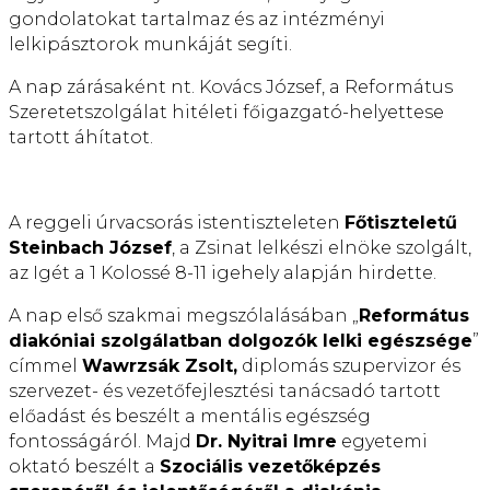
gondolatokat tartalmaz és az intézményi
lelkipásztorok munkáját segíti.
A nap zárásaként nt. Kovács József, a Református
Szeretetszolgálat hitéleti főigazgató-helyettese
tartott áhítatot.
A reggeli úrvacsorás istentiszteleten
Főtiszteletű
Steinbach József
, a Zsinat lelkészi elnöke szolgált,
az Igét a 1 Kolossé 8-11 igehely alapján hirdette.
A nap első szakmai megszólalásában „
Református
diakóniai szolgálatban dolgozók lelki egészsége
”
címmel
Wawrzsák Zsolt,
diplomás szupervizor és
szervezet- és vezetőfejlesztési tanácsadó tartott
előadást és beszélt a mentális egészség
fontosságáról. Majd
Dr. Nyitrai Imre
egyetemi
oktató beszélt a
Szociális vezetőképzés