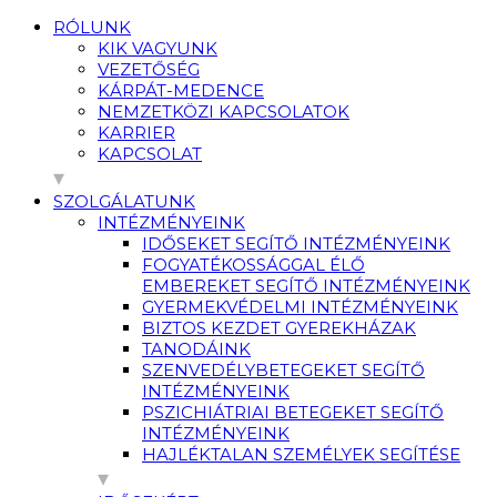
RÓLUNK
KIK VAGYUNK
VEZETŐSÉG
KÁRPÁT-MEDENCE
NEMZETKÖZI KAPCSOLATOK
KARRIER
KAPCSOLAT
SZOLGÁLATUNK
INTÉZMÉNYEINK
IDŐSEKET SEGÍTŐ INTÉZMÉNYEINK
FOGYATÉKOSSÁGGAL ÉLŐ
EMBEREKET SEGÍTŐ INTÉZMÉNYEINK
GYERMEKVÉDELMI INTÉZMÉNYEINK
BIZTOS KEZDET GYEREKHÁZAK
TANODÁINK
SZENVEDÉLYBETEGEKET SEGÍTŐ
INTÉZMÉNYEINK
PSZICHIÁTRIAI BETEGEKET SEGÍTŐ
INTÉZMÉNYEINK
HAJLÉKTALAN SZEMÉLYEK SEGÍTÉSE