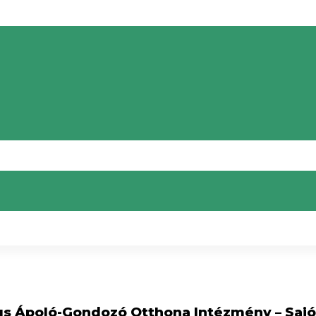
us Ápoló-Gondozó Otthona Intézmény – Saj