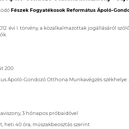
űködő
Fészek Fogyatékosok Református Ápoló-Gond
évi I. törvény, a közalkalmazottak jogállásáról szóló 1
ók.
t 200.
s Ápoló-Gondozó Otthona Munkavégzés székhelye: 371
aviszony, 3 hónapos próbaidővel
 heti 40 óra, műszakbeosztás szerint