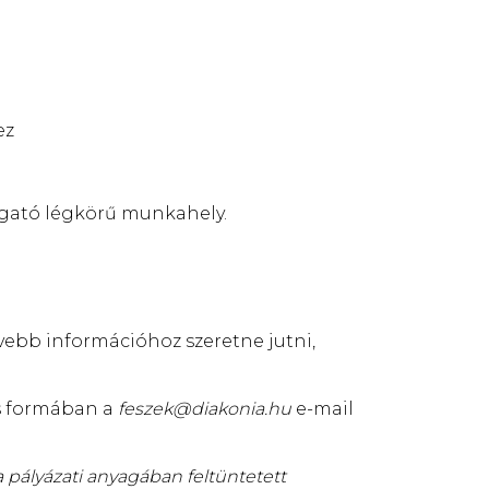
ez
mogató légkörű munkahely.
vebb információhoz szeretne jutni,
us formában a
feszek@diakonia.hu
e-mail
a pályázati anyagában feltüntetett