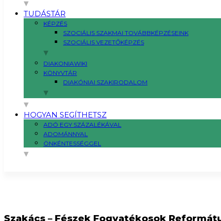
TUDÁSTÁR
KÉPZÉS
SZOCIÁLIS SZAKMAI TOVÁBBKÉPZÉSEINK
SZOCIÁLIS VEZETŐKÉPZÉS
DIAKONIAWIKI
KÖNYVTÁR
DIAKÓNIAI SZAKIRODALOM
HOGYAN SEGÍTHETSZ
ADÓ EGY SZÁZALÉKÁVAL
ADOMÁNNYAL
ÖNKÉNTESSÉGGEL
Szakács – Fészek Fogyatékosok Reformát