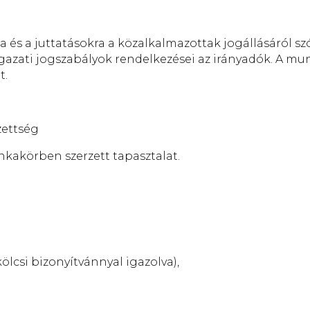
és a juttatásokra a közalkalmazottak jogállásáról szóló
gazati jogszabályok rendelkezései az irányadók. A m
t.
zettség
akörben szerzett tapasztalat.
lcsi bizonyítvánnyal igazolva),