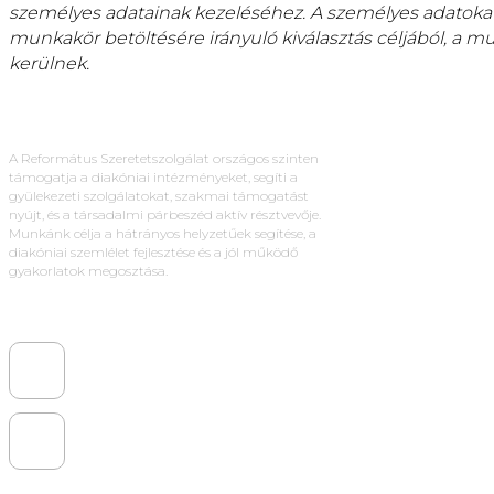
személyes adatainak kezeléséhez. A személyes adatokat
munkakör betöltésére irányuló kiválasztás céljából, a m
kerülnek.
A Református Szeretetszolgálat országos szinten
támogatja a diakóniai intézményeket, segíti a
gyülekezeti szolgálatokat, szakmai támogatást
nyújt, és a társadalmi párbeszéd aktív résztvevője.
Munkánk célja a hátrányos helyzetűek segítése, a
diakóniai szemlélet fejlesztése és a jól működő
gyakorlatok megosztása.