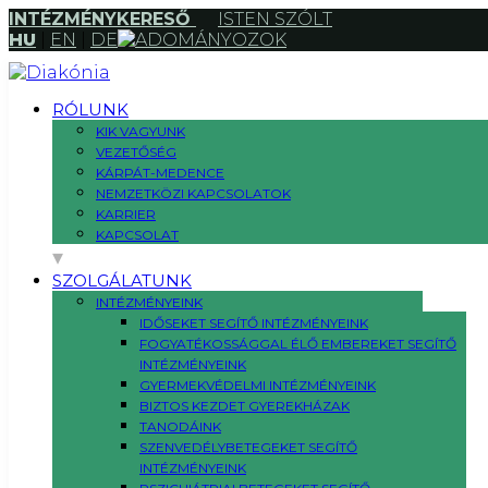
INTÉZMÉNYKERESŐ
ISTEN SZÓLT
HU
|
EN
|
DE
ADOMÁNYOZOK
RÓLUNK
KIK VAGYUNK
VEZETŐSÉG
KÁRPÁT-MEDENCE
NEMZETKÖZI KAPCSOLATOK
KARRIER
KAPCSOLAT
SZOLGÁLATUNK
INTÉZMÉNYEINK
IDŐSEKET SEGÍTŐ INTÉZMÉNYEINK
FOGYATÉKOSSÁGGAL ÉLŐ EMBEREKET SEGÍTŐ
INTÉZMÉNYEINK
GYERMEKVÉDELMI INTÉZMÉNYEINK
BIZTOS KEZDET GYEREKHÁZAK
TANODÁINK
SZENVEDÉLYBETEGEKET SEGÍTŐ
INTÉZMÉNYEINK