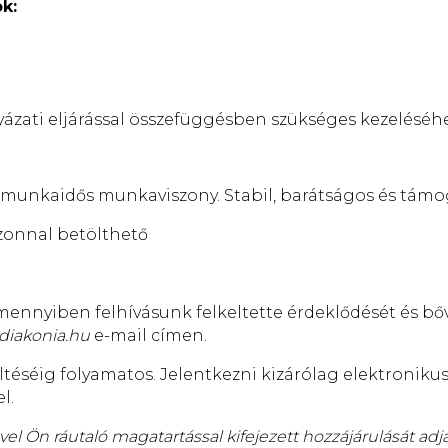
k:
yázati eljárással összefüggésben szükséges kezeléséh
jes munkaidős munkaviszony. Stabil, barátságos és tá
onnal betölthető
ennyiben felhívásunk felkeltette érdeklődését és bő
diakonia.hu
e-mail címen.
éséig folyamatos. Jelentkezni kizárólag elektronik
l.
el Ön ráutaló magatartással kifejezett hozzájárulását adj