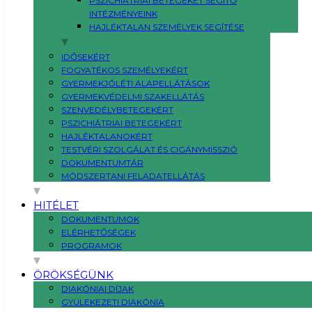
PSZICHIÁTRIAI BETEGEKET SEGÍTŐ
INTÉZMÉNYEINK
HAJLÉKTALAN SZEMÉLYEK SEGÍTÉSE
IDŐSEKÉRT
FOGYATÉKOS SZEMÉLYEKÉRT
GYERMEKJÓLÉTI ALAPELLÁTÁSOK
GYERMEKVÉDELMI SZAKELLÁTÁS
SZENVEDÉLYBETEGEKÉRT
PSZICHIÁTRIAI BETEGEKÉRT
HAJLÉKTALANOKÉRT
TESTVÉRI SZOLGÁLAT ÉS CIGÁNYMISSZIÓ
DOKUMENTUMTÁR
MÓDSZERTANI FELADATELLÁTÁS
HITÉLET
DOKUMENTUMOK
ELÉRHETŐSÉGEK
PROGRAMOK
ÖRÖKSÉGÜNK
DIAKÓNIAI DÍJAK
GYÜLEKEZETI DIAKÓNIA