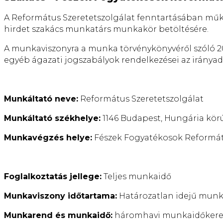
A Református Szeretetszolgálat fenntartásában m
hirdet szakács munkatárs munkakör betöltésére.
A munkaviszonyra a munka törvénykönyvéről szóló 2012. 
egyéb ágazati jogszabályok rendelkezései az irányad
Munkáltató neve:
Református Szeretetszolgálat
Munkáltató székhelye:
1146 Budapest, Hungária körú
Munkavégzés helye:
Fészek Fogyatékosok Reformátu
Foglalkoztatás jellege:
Teljes munkaidő
Munkaviszony időtartama:
Határozatlan idejű munk
Munkarend és munkaidő:
háromhavi munkaidőkeret,