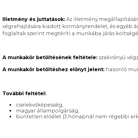
Illetmény és juttatások:
Az illetmény megállapítására 
végrehajtására kiadott kormányrendelet, és egyéb á
foglaltak szerint megtéríti a munkába járás költségé
A munkakör betöltésének feltétele:
szakirányú vég
A munkakör betöltéshez előnyt jelent:
hasonló munk
További feltétel:
cselekvőképesség,
magyar állampolgárság,
büntetlen előélet (3 hónapnál nem régebbi erkö