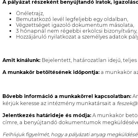
A pályázat részeként benyújtandó iratok, igazoláso
Önéletrajz,
Bemutatkozó levél legfeljebb egy oldalban,
Végzettséget igazoló dokumentum másolata,
3 hónapnál nem régebbi erkölcsi bizonyítvány,
Hozzájáruló nyilatkozat a személyes adatok pál
Amit kínálunk:
Bejelentett, határozatlan idejű, tel
A munkakör betöltésének időpontja:
a munkakör az
Bővebb információ a munkakörrel kapcsolatban:
Am
kérjük keresse az intézmény munkatársait a
feszek@
Jelentkezés határideje és módja:
A munkakör betölt
címre, a benyújtandó dokumentumok megküldéséve
Felhívjuk figyelmét, hogy a pályázati anyag megküldésév