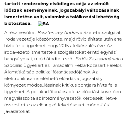
tartott rendezvény elsődleges célja az elmúlt
időszak eseményeinek, jogszabályi változásainak
ismertetése volt, valamint a találkozási lehetőség
biztosítás
a.
A résztvevőket
Beszterczey András
a Szeretetszolgálati
Iroda vezetője köszöntötte, majd rövid áhítata után arra
hívta fel a figyelmet, hogy 2015 afelkészülés éve. Az
irodavezető ismertette a szolgálatokat érintő egyházi
hangsúlyokat, majd átadta a szót
Erdős Zsuzsannának
a
Szociális Ügyekért és Társadalmi Felzárkózásért Felelős
Államtitkárság politikai főtanácsadójának. Az
elektronikusan is elérhető előadás a jogszabályi
környezet módosulásainak kritikus pontjaira hívta fel a
figyelmet. A politikai főtanácsadó az előadást követően
megválaszolta az intézményvezetők kérdéseit, illetve
összesítette az elhangzó felvetéseket, módosítási
javaslatokat.