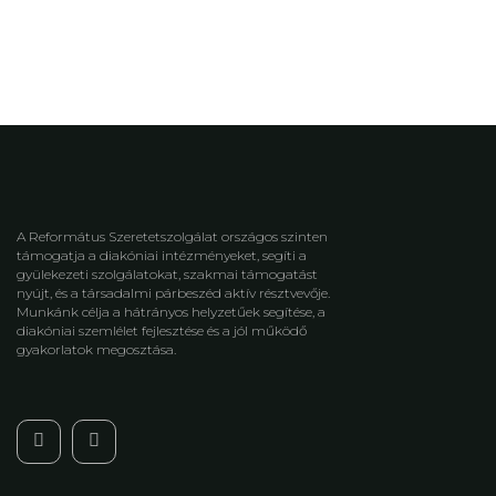
A Református Szeretetszolgálat országos szinten
támogatja a diakóniai intézményeket, segíti a
gyülekezeti szolgálatokat, szakmai támogatást
nyújt, és a társadalmi párbeszéd aktív résztvevője.
Munkánk célja a hátrányos helyzetűek segítése, a
diakóniai szemlélet fejlesztése és a jól működő
gyakorlatok megosztása.