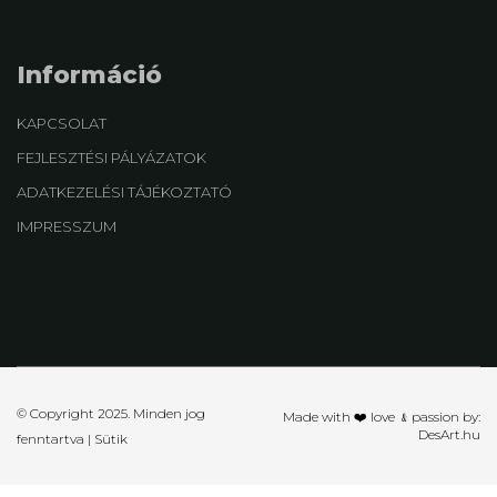
Információ
KAPCSOLAT
FEJLESZTÉSI PÁLYÁZATOK
ADATKEZELÉSI TÁJÉKOZTATÓ
IMPRESSZUM
© Copyright 2025. Minden jog
Made with ❤️ love ﹠passion by:
DesArt.hu
fenntartva |
Sütik