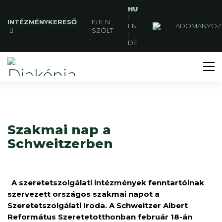
HU
|
INTÉZMÉNYKERESŐ
ISTEN
EN
ADOMÁNYOZ
SZÓLT
|
DE
Szakmai nap a
Schweitzerben
A szeretetszolgálati intézmények fenntartóinak
szervezett országos szakmai napot a
Szeretetszolgálati Iroda. A Schweitzer Albert
Református Szeretetotthonban február 18-án