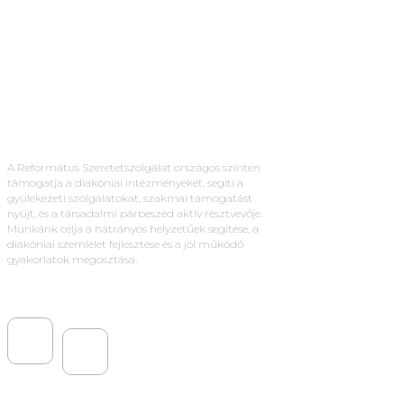
A Református Szeretetszolgálat országos szinten
támogatja a diakóniai intézményeket, segíti a
gyülekezeti szolgálatokat, szakmai támogatást
nyújt, és a társadalmi párbeszéd aktív résztvevője.
Munkánk célja a hátrányos helyzetűek segítése, a
diakóniai szemlélet fejlesztése és a jól működő
gyakorlatok megosztása.