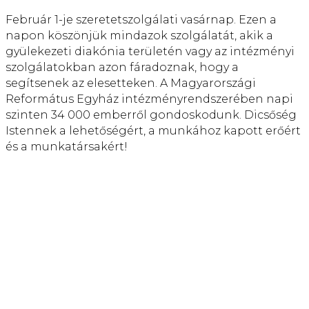
Február 1-je szeretetszolgálati vasárnap. Ezen a
napon köszönjük mindazok szolgálatát, akik a
gyülekezeti diakónia területén vagy az intézményi
szolgálatokban azon fáradoznak, hogy a
segítsenek az elesetteken. A Magyarországi
Református Egyház intézményrendszerében napi
szinten 34 000 emberről gondoskodunk. Dicsőség
Istennek a lehetőségért, a munkához kapott erőért
és a munkatársakért!