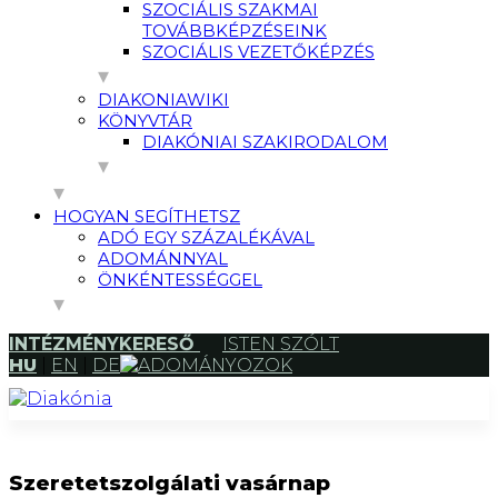
SZOCIÁLIS SZAKMAI
TOVÁBBKÉPZÉSEINK
SZOCIÁLIS VEZETŐKÉPZÉS
DIAKONIAWIKI
KÖNYVTÁR
DIAKÓNIAI SZAKIRODALOM
HOGYAN SEGÍTHETSZ
ADÓ EGY SZÁZALÉKÁVAL
ADOMÁNNYAL
ÖNKÉNTESSÉGGEL
INTÉZMÉNYKERESŐ
ISTEN SZÓLT
HU
|
EN
|
DE
ADOMÁNYOZOK
Szeretetszolgálati vasárnap