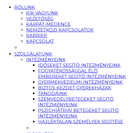
RÓLUNK
KIK VAGYUNK
VEZETŐSÉG
KÁRPÁT-MEDENCE
NEMZETKÖZI KAPCSOLATOK
KARRIER
KAPCSOLAT
SZOLGÁLATUNK
INTÉZMÉNYEINK
IDŐSEKET SEGÍTŐ INTÉZMÉNYEINK
FOGYATÉKOSSÁGGAL ÉLŐ
EMBEREKET SEGÍTŐ INTÉZMÉNYEINK
GYERMEKVÉDELMI INTÉZMÉNYEINK
BIZTOS KEZDET GYEREKHÁZAK
TANODÁINK
SZENVEDÉLYBETEGEKET SEGÍTŐ
INTÉZMÉNYEINK
PSZICHIÁTRIAI BETEGEKET SEGÍTŐ
INTÉZMÉNYEINK
HAJLÉKTALAN SZEMÉLYEK SEGÍTÉSE