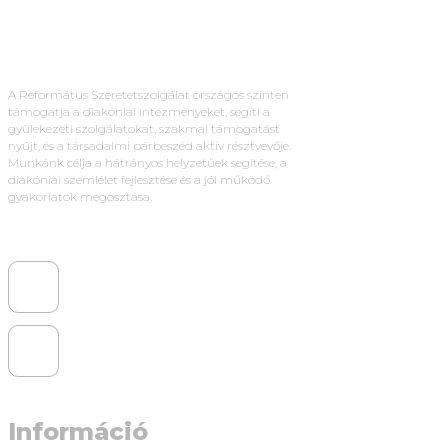
A Református Szeretetszolgálat országos szinten
támogatja a diakóniai intézményeket, segíti a
gyülekezeti szolgálatokat, szakmai támogatást
nyújt, és a társadalmi párbeszéd aktív résztvevője.
Munkánk célja a hátrányos helyzetűek segítése, a
diakóniai szemlélet fejlesztése és a jól működő
gyakorlatok megosztása.
Információ