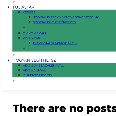
TUDÁSTÁR
KÉPZÉS
SZOCIÁLIS SZAKMAI TOVÁBBKÉPZÉSEINK
SZOCIÁLIS VEZETŐKÉPZÉS
DIAKONIAWIKI
KÖNYVTÁR
DIAKÓNIAI SZAKIRODALOM
HOGYAN SEGÍTHETSZ
ADÓ EGY SZÁZALÉKÁVAL
ADOMÁNNYAL
ÖNKÉNTESSÉGGEL
There are no post