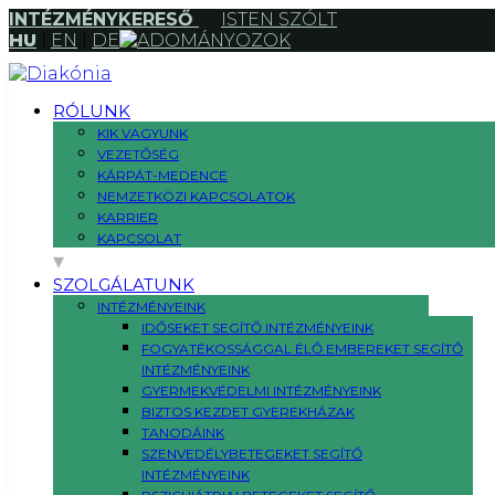
INTÉZMÉNYKERESŐ
ISTEN SZÓLT
HU
|
EN
|
DE
ADOMÁNYOZOK
RÓLUNK
KIK VAGYUNK
VEZETŐSÉG
KÁRPÁT-MEDENCE
NEMZETKÖZI KAPCSOLATOK
KARRIER
KAPCSOLAT
SZOLGÁLATUNK
INTÉZMÉNYEINK
IDŐSEKET SEGÍTŐ INTÉZMÉNYEINK
FOGYATÉKOSSÁGGAL ÉLŐ EMBEREKET SEGÍTŐ
INTÉZMÉNYEINK
GYERMEKVÉDELMI INTÉZMÉNYEINK
BIZTOS KEZDET GYEREKHÁZAK
TANODÁINK
SZENVEDÉLYBETEGEKET SEGÍTŐ
INTÉZMÉNYEINK