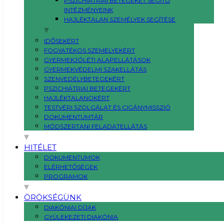
PSZICHIÁTRIAI BETEGEKET SEGÍTŐ
INTÉZMÉNYEINK
HAJLÉKTALAN SZEMÉLYEK SEGÍTÉSE
IDŐSEKÉRT
FOGYATÉKOS SZEMÉLYEKÉRT
GYERMEKJÓLÉTI ALAPELLÁTÁSOK
GYERMEKVÉDELMI SZAKELLÁTÁS
SZENVEDÉLYBETEGEKÉRT
PSZICHIÁTRIAI BETEGEKÉRT
HAJLÉKTALANOKÉRT
TESTVÉRI SZOLGÁLAT ÉS CIGÁNYMISSZIÓ
DOKUMENTUMTÁR
MÓDSZERTANI FELADATELLÁTÁS
HITÉLET
DOKUMENTUMOK
ELÉRHETŐSÉGEK
PROGRAMOK
ÖRÖKSÉGÜNK
DIAKÓNIAI DÍJAK
GYÜLEKEZETI DIAKÓNIA