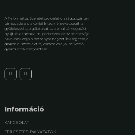
A Református Szeretetszolgálat országos szinten
támogatja a diakóniai intézményeket, segíti a
gyülekezeti szolgálatokat, szakmai támogatást
nyújt, és a társadalmi párbeszéd aktív résztvevője.
Munkánk célja a hátrányos helyzetűek segítése, a
diakóniai szemlélet fejlesztése és a jól működő
gyakorlatok megosztása.
Információ
KAPCSOLAT
FEJLESZTÉSI PÁLYÁZATOK