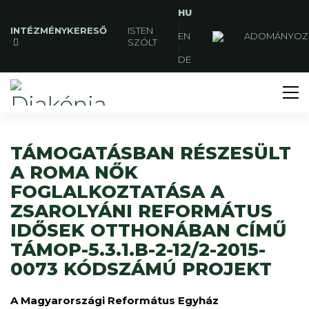
HU
|
INTÉZMÉNYKERESŐ
ISTEN
EN
ADOMÁNYOZ
SZÓLT
|
DE
TÁMOGATÁSBAN RÉSZESÜLT
A ROMA NŐK
FOGLALKOZTATÁSA A
ZSAROLYÁNI REFORMÁTUS
IDŐSEK OTTHONÁBAN CÍMŰ
TÁMOP-5.3.1.B-2-12/2-2015-
0073 KÓDSZÁMÚ PROJEKT
A Magyarországi Református Egyház