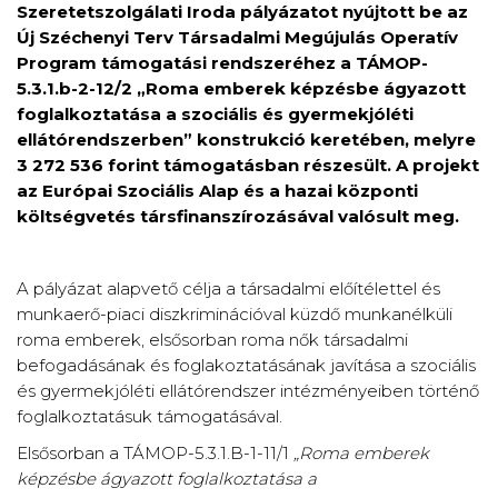
Szeretetszolgálati Iroda pályázatot nyújtott be az
Új Széchenyi Terv Társadalmi Megújulás Operatív
Program támogatási rendszeréhez a TÁMOP-
5.3.1.b-2-12/2 „Roma emberek képzésbe ágyazott
foglalkoztatása a szociális és gyermekjóléti
ellátórendszerben” konstrukció keretében, melyre
3 272 536 forint támogatásban részesült. A projekt
az Európai Szociális Alap és a hazai központi
költségvetés társfinanszírozásával valósult meg.
A pályázat alapvető célja a társadalmi előítélettel és
munkaerő-piaci diszkriminációval küzdő munkanélküli
roma emberek, elsősorban roma nők társadalmi
befogadásának és foglakoztatásának javítása a szociális
és gyermekjóléti ellátórendszer intézményeiben történő
foglalkoztatásuk támogatásával.
Elsősorban a TÁMOP-5.3.1.B-1-11/1
„Roma emberek
képzésbe ágyazott foglalkoztatása a