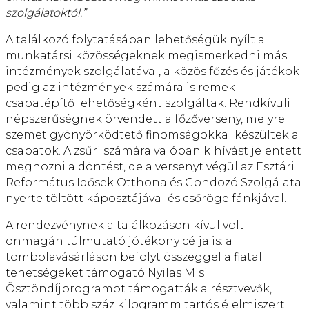
szolgálatoktól.”
A találkozó folytatásában lehetőségük nyílt a
munkatársi közösségeknek megismerkedni más
intézmények szolgálatával, a közös főzés és játékok
pedig az intézmények számára is remek
csapatépítő lehetőségként szolgáltak. Rendkívüli
népszerűségnek örvendett a főzőverseny, melyre
szemet gyönyörködtető finomságokkal készültek a
csapatok. A zsűri számára valóban kihívást jelentett
meghozni a döntést, de a versenyt végül az Esztári
Református Idősek Otthona és Gondozó Szolgálata
nyerte töltött káposztájával és csőröge fánkjával.
A rendezvénynek a találkozáson kívül volt
önmagán túlmutató jótékony célja is: a
tombolavásárláson befolyt összeggel a fiatal
tehetségeket támogató Nyilas Misi
Ösztöndíjprogramot támogatták a résztvevők,
valamint több száz kilogramm tartós élelmiszert