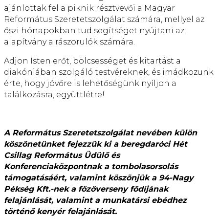
ajánlottak fel a piknik résztvevői a Magyar
Református Szeretetszolgálat számára, mellyel az
őszi hónapokban tud segítséget nyújtani az
alapítvány a rászorulók számára.
Adjon Isten erőt, bölcsességet és kitartást a
diakóniában szolgáló testvéreknek, és imádkozunk
érte, hogy jövőre is lehetőségünk nyíljon a
találkozásra, együttlétre!
A Református Szeretetszolgálat nevében külön
köszönetünket fejezzük ki a beregdaróci Hét
Csillag Református Üdülő és
Konferenciaközpontnak a tombolasorsolás
támogatásáért, valamint köszönjük a 94-Nagy
Pékség Kft.-nek a főzőverseny fődíjának
felajánlását, valamint a munkatársi ebédhez
történő kenyér felajánlását.