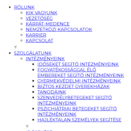
RÓLUNK
KIK VAGYUNK
VEZETŐSÉG
KÁRPÁT-MEDENCE
NEMZETKÖZI KAPCSOLATOK
KARRIER
KAPCSOLAT
SZOLGÁLATUNK
INTÉZMÉNYEINK
IDŐSEKET SEGÍTŐ INTÉZMÉNYEINK
FOGYATÉKOSSÁGGAL ÉLŐ
EMBEREKET SEGÍTŐ INTÉZMÉNYEINK
GYERMEKVÉDELMI INTÉZMÉNYEINK
BIZTOS KEZDET GYEREKHÁZAK
TANODÁINK
SZENVEDÉLYBETEGEKET SEGÍTŐ
INTÉZMÉNYEINK
PSZICHIÁTRIAI BETEGEKET SEGÍTŐ
INTÉZMÉNYEINK
HAJLÉKTALAN SZEMÉLYEK SEGÍTÉSE