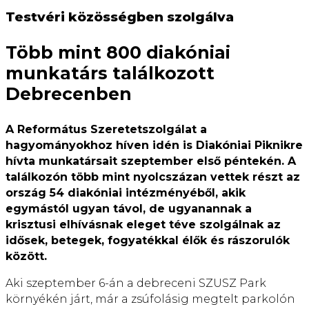
Testvéri közösségben szolgálva
Több mint 800 diakóniai
munkatárs találkozott
Debrecenben
A Református Szeretetszolgálat a
hagyományokhoz híven idén is Diakóniai Piknikre
hívta munkatársait szeptember első péntekén. A
találkozón több mint nyolcszázan vettek részt az
ország 54 diakóniai intézményéből, akik
egymástól ugyan távol, de ugyanannak a
krisztusi elhívásnak eleget téve szolgálnak az
idősek, betegek, fogyatékkal élők és rászorulók
között.
Aki szeptember 6-án a debreceni SZUSZ Park
környékén járt, már a zsúfolásig megtelt parkolón