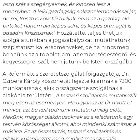
oszd szét a szegényeknek, és kincsed lesz a
mennyben. A lelki gazdagság sokszor lemondással jár,
de mi, Krisztus követői tudjuk: nem az a gazdag, aki
birtokol, hanem aki képes adni, és képes önmagát is
odaadni Krisztusnak
.” Hozzátette: teljesíthetjük
szolgálatunkban a jogszabályokat, mutathatunk
szép statisztikai eredményeket, de ha nincs meg
bennünk az a többlet, ami az emberségességről és
kegyességről szól, nem jutunk be Isten országába.
A Református Szeretetszolgálat főigazgatója, Dr.
Czibere Károly köszönetét fejezte ki annak a 7300
munkatársnak, akik országszerte szolgálnak a
diakónia területén. „
A testvéri szolidaritás mutatkozik
meg ezen az eseményen. Ha ugyanaz az Úr hívott el
minket, azt be kell tudnunk mutatni a világ előtt.
Nekünk, magyar diakónusoknak ez a feladatunk: egy
testvéri közösséget alkotni, ahol mindenki számíthat a
másikra. Ez az összetartás, testvéri szolidaritás és
elhívás különböztet meg minket más szociális