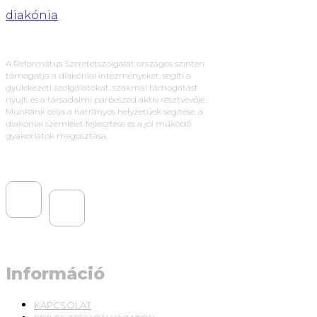
diakónia
A Református Szeretetszolgálat országos szinten
támogatja a diakóniai intézményeket, segíti a
gyülekezeti szolgálatokat, szakmai támogatást
nyújt, és a társadalmi párbeszéd aktív résztvevője.
Munkánk célja a hátrányos helyzetűek segítése, a
diakóniai szemlélet fejlesztése és a jól működő
gyakorlatok megosztása.
Információ
KAPCSOLAT