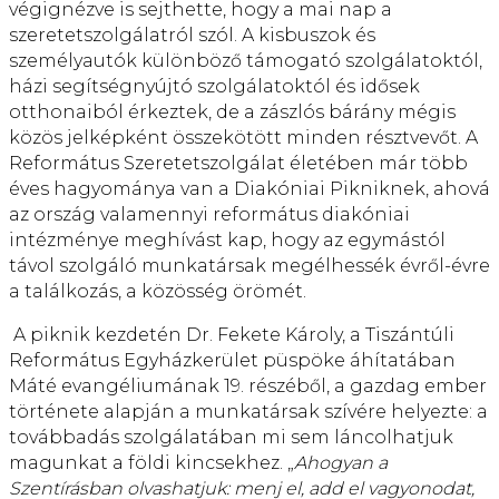
végignézve is sejthette, hogy a mai nap a
szeretetszolgálatról szól. A kisbuszok és
személyautók különböző támogató szolgálatoktól,
házi segítségnyújtó szolgálatoktól és idősek
otthonaiból érkeztek, de a zászlós bárány mégis
közös jelképként összekötött minden résztvevőt. A
Református Szeretetszolgálat életében már több
éves hagyománya van a Diakóniai Pikniknek, ahová
az ország valamennyi református diakóniai
intézménye meghívást kap, hogy az egymástól
távol szolgáló munkatársak megélhessék évről-évre
a találkozás, a közösség örömét.
A piknik kezdetén Dr. Fekete Károly, a Tiszántúli
Református Egyházkerület püspöke áhítatában
Máté evangéliumának 19. részéből, a gazdag ember
története alapján a munkatársak szívére helyezte: a
továbbadás szolgálatában mi sem láncolhatjuk
magunkat a földi kincsekhez. „
Ahogyan a
Szentírásban olvashatjuk: menj el, add el vagyonodat,