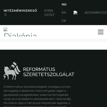
HU
|
INTÉZMÉNYKERESŐ
ISTEN
EN
ADOMÁNYOZ
SZÓLT
|
DE
A Református Szeretetszolgálat országos szinten
támogatja a diakóniai intézményeket, segíti a
gyülekezeti szolgálatokat, szakmai támogatást
nyújt, és a társadalmi párbeszéd aktív résztvevője.
Munkánk célja a hátrányos helyzetűek segítése, a
diakóniai szemlélet fejlesztése és a jól működő