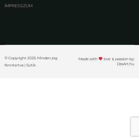
IMPRESSZUM
© Copyright 2025. Minden jog
Made with
love ﹠passion by:
DesArt.hu
fenntartva |
Sütik