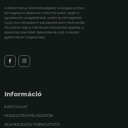
A Református Szeretetszolgálat országos szinten
támogatja a diakóniai intézményeket, segíti a
gyülekezeti szolgálatokat, szakmai támogatást
nyújt, és a társadalmi párbeszéd aktív résztvevője.
Munkánk célja a hátrányos helyzetűek segítése, a
diakóniai szemlélet fejlesztése és a jól működő
gyakorlatok megosztása.
Információ
KAPCSOLAT
FEJLESZTÉSI PÁLYÁZATOK
ADATKEZELÉSI TÁJÉKOZTATÓ