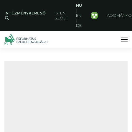
HU
|
INTÉZMÉNYKERESŐ
ISTEN
EN
ADOMÁNYO
SZÓLT
|
DE