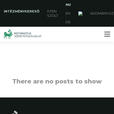
HU
|
INTÉZMÉNYKERESŐ
ISTEN
EN
ADOMÁNYOZ
SZÓLT
|
DE
There are no posts to show