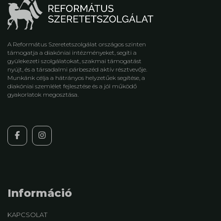
A Református Szeretetszolgálat országos szinten
támogatja a diakóniai intézményeket, segíti a
gyülekezeti szolgálatokat, szakmai támogatást
nyújt, és a társadalmi párbeszéd aktív résztvevője.
Munkánk célja a hátrányos helyzetűek segítése, a
diakóniai szemlélet fejlesztése és a jól működő
gyakorlatok megosztása.
Információ
KAPCSOLAT