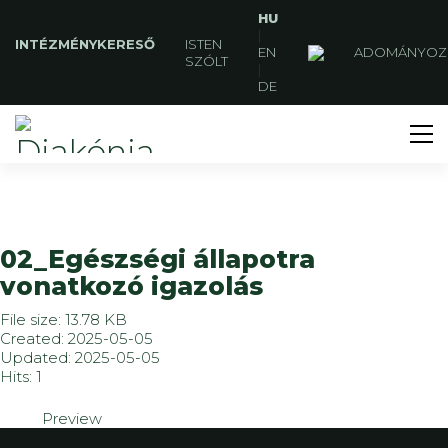
HU
|
INTÉZMÉNYKERESŐ
ISTEN
EN
ADOMÁNYOZ
SZÓLT
|
DE
02_Egészségi állapotra
vonatkozó igazolás
File size: 13.78 KB
Created: 2025-05-05
Updated: 2025-05-05
Hits: 1
Preview