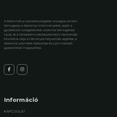
A Református Szeretetszolgálat országos szinten
támogatja a diakóniai intézményeket, segíti a
gyülekezeti szolgálatokat, szakmai támogatást
nyújt, és a társadalmi párbeszéd aktív résztvevője.
Munkánk célja a hátrányos helyzetűek segítése, a
diakóniai szemlélet fejlesztése és a jól működő
gyakorlatok megosztása.
Információ
KAPCSOLAT