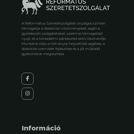
A Református Szeretetszolgálat országos szinten
támogatja a diakóniai intézményeket, segíti a
gyülekezeti szolgálatokat, szakmai támogatást
nyújt, és a társadalmi párbeszéd aktív résztvevője.
Munkánk célja a hátrányos helyzetűek segítése, a
diakóniai szemlélet fejlesztése és a jól működő
gyakorlatok megosztása.
Információ