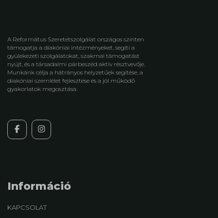
A Református Szeretetszolgálat országos szinten
támogatja a diakóniai intézményeket, segíti a
gyülekezeti szolgálatokat, szakmai támogatást
nyújt, és a társadalmi párbeszéd aktív résztvevője.
Munkánk célja a hátrányos helyzetűek segítése, a
diakóniai szemlélet fejlesztése és a jól működő
gyakorlatok megosztása.
Információ
KAPCSOLAT