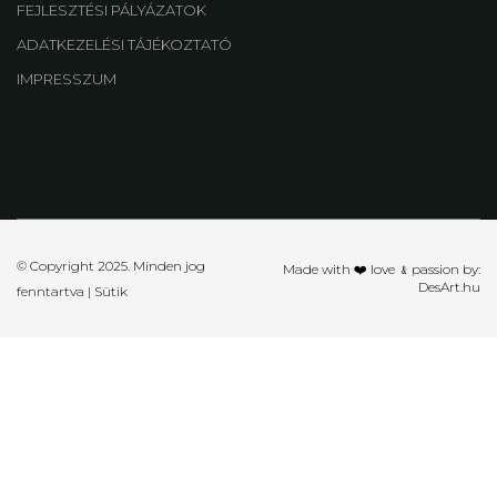
FEJLESZTÉSI PÁLYÁZATOK
ADATKEZELÉSI TÁJÉKOZTATÓ
IMPRESSZUM
© Copyright 2025. Minden jog
Made with ❤️ love ﹠passion by:
DesArt.hu
fenntartva |
Sütik