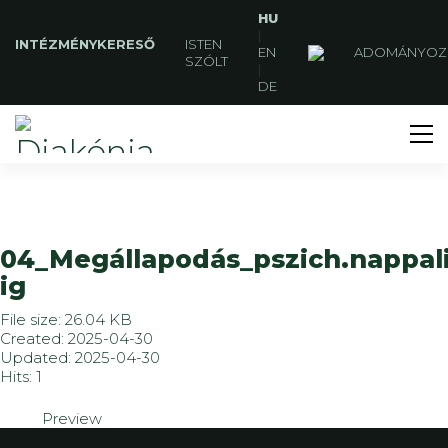
HU
|
INTÉZMÉNYKERESŐ
ISTEN
EN
ADOMÁNYOZ
SZÓLT
|
DE
04_Megállapodás_pszich.nappal
ig
File size: 26.04 KB
Created: 2025-04-30
Updated: 2025-04-30
Hits: 1
Preview