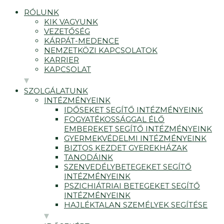
RÓLUNK
KIK VAGYUNK
VEZETŐSÉG
KÁRPÁT-MEDENCE
NEMZETKÖZI KAPCSOLATOK
KARRIER
KAPCSOLAT
SZOLGÁLATUNK
INTÉZMÉNYEINK
IDŐSEKET SEGÍTŐ INTÉZMÉNYEINK
FOGYATÉKOSSÁGGAL ÉLŐ
EMBEREKET SEGÍTŐ INTÉZMÉNYEINK
GYERMEKVÉDELMI INTÉZMÉNYEINK
BIZTOS KEZDET GYEREKHÁZAK
TANODÁINK
SZENVEDÉLYBETEGEKET SEGÍTŐ
INTÉZMÉNYEINK
PSZICHIÁTRIAI BETEGEKET SEGÍTŐ
INTÉZMÉNYEINK
HAJLÉKTALAN SZEMÉLYEK SEGÍTÉSE