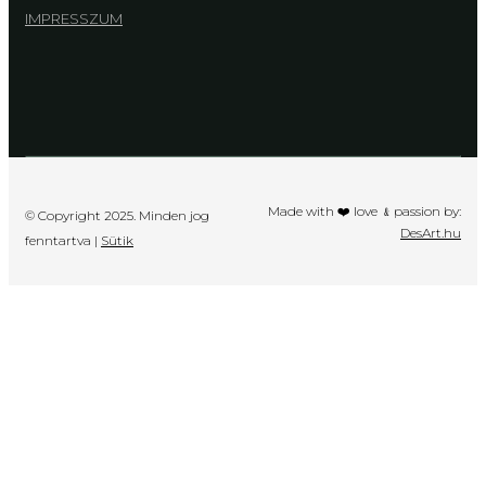
IMPRESSZUM
Made with ❤️ love ﹠passion by:
© Copyright 2025. Minden jog
DesArt.hu
fenntartva |
Sütik
HU
|
EN
|
DE