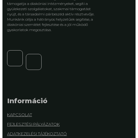
támogatja a diakóniai intézményeket, segíti a
gyülekezeti szolgálatokat, szakmai támogatást
nyújt, és a társadalmi párbeszéd aktív résztvevője.
Munkánk célja a hátrányos helyzetűek segítése, a
diakóniai szemlélet fejlesztése és a jól működő
gyakorlatok megosztása.
Információ
KAPCSOLAT
FEJLESZTÉSI PÁLYÁZATOK
ADATKEZELÉSI TÁJÉKOZTATÓ