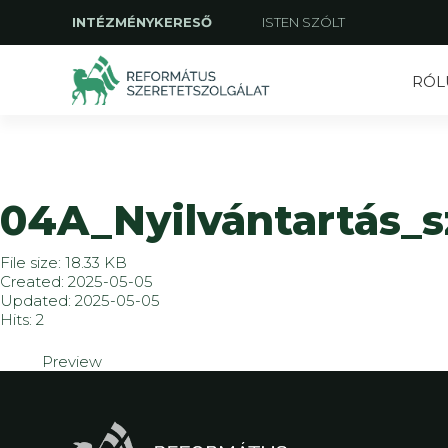
INTÉZMÉNYKERESŐ
ISTEN SZÓLT
RÓL
04A_Nyilvántartás_
File size: 18.33 KB
Created: 2025-05-05
Updated: 2025-05-05
Hits: 2
Preview