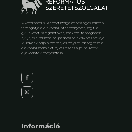
A Református Szeretetszolgálat országos szinten
támogatja a diakóniai intézményeket, segíti a
gyülekezeti szolgálatokat, szakmai támogatást
nyújt, és a társadalmi párbeszéd aktív résztvevője.
Munkánk célja a hátrányos helyzetűek segítése, a
diakóniai szemlélet fejlesztése és a jól működő
gyakorlatok megosztása.
Információ