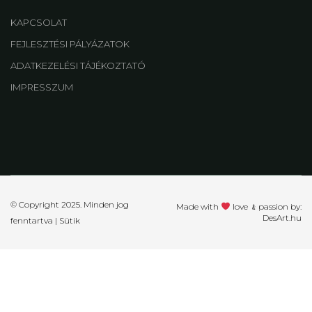
KAPCSOLAT
FEJLESZTÉSI PÁLYÁZATOK
ADATKEZELÉSI TÁJÉKOZTATÓ
IMPRESSZUM
© Copyright 2025. Minden jog
Made with
love ﹠passion by:
DesArt.hu
fenntartva |
Sütik