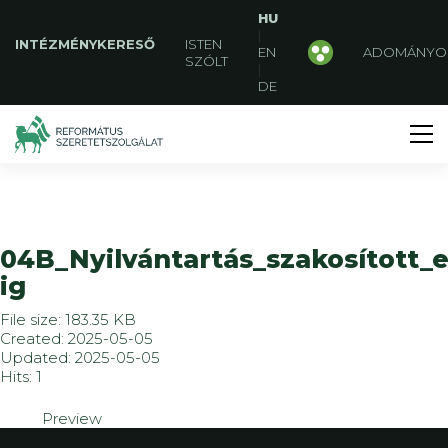
HU
|
INTÉZMÉNYKERESŐ
ISTEN
EN
ADOMÁNYO
SZÓLT
|
DE
04B_Nyilvántartás_szakosított
ig
File size: 183.35 KB
Created: 2025-05-05
Updated: 2025-05-05
Hits: 1
Preview