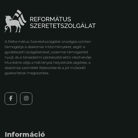
A Református Szeretetszolgálat országos szinten
támogatja a diakóniai intézményeket, segíti a
gyülekezeti szolgálatokat, szakmai támogatást
nyújt, és a társadalmi párbeszéd aktív résztvevője.
Munkánk célja a hátrányos helyzetűek segítése, a
diakóniai szemlélet fejlesztése és a jól működő
gyakorlatok megosztása.
Információ