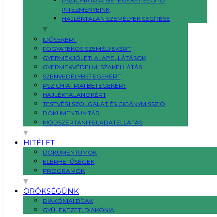
PSZICHIÁTRIAI BETEGEKET SEGÍTŐ
INTÉZMÉNYEINK
HAJLÉKTALAN SZEMÉLYEK SEGÍTÉSE
IDŐSEKÉRT
FOGYATÉKOS SZEMÉLYEKÉRT
GYERMEKJÓLÉTI ALAPELLÁTÁSOK
GYERMEKVÉDELMI SZAKELLÁTÁS
SZENVEDÉLYBETEGEKÉRT
PSZICHIÁTRIAI BETEGEKÉRT
HAJLÉKTALANOKÉRT
TESTVÉRI SZOLGÁLAT ÉS CIGÁNYMISSZIÓ
DOKUMENTUMTÁR
MÓDSZERTANI FELADATELLÁTÁS
HITÉLET
DOKUMENTUMOK
ELÉRHETŐSÉGEK
PROGRAMOK
ÖRÖKSÉGÜNK
DIAKÓNIAI DÍJAK
GYÜLEKEZETI DIAKÓNIA