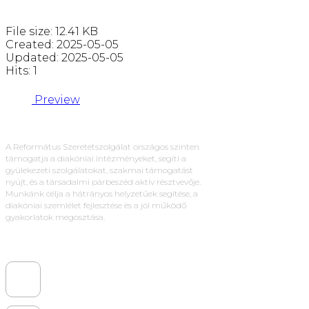
File size: 12.41 KB
Created: 2025-05-05
Updated: 2025-05-05
Hits: 1
Preview
A Református Szeretetszolgálat országos szinten
támogatja a diakóniai intézményeket, segíti a
gyülekezeti szolgálatokat, szakmai támogatást
nyújt, és a társadalmi párbeszéd aktív résztvevője.
Munkánk célja a hátrányos helyzetűek segítése, a
diakóniai szemlélet fejlesztése és a jól működő
gyakorlatok megosztása.