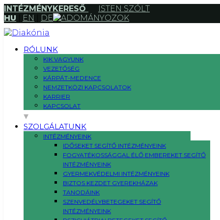
INTÉZMÉNYKERESŐ
ISTEN SZÓLT
HU
|
EN
|
DE
ADOMÁNYOZOK
RÓLUNK
KIK VAGYUNK
VEZETŐSÉG
KÁRPÁT-MEDENCE
NEMZETKÖZI KAPCSOLATOK
KARRIER
KAPCSOLAT
SZOLGÁLATUNK
INTÉZMÉNYEINK
IDŐSEKET SEGÍTŐ INTÉZMÉNYEINK
FOGYATÉKOSSÁGGAL ÉLŐ EMBEREKET SEGÍTŐ
INTÉZMÉNYEINK
GYERMEKVÉDELMI INTÉZMÉNYEINK
BIZTOS KEZDET GYEREKHÁZAK
TANODÁINK
SZENVEDÉLYBETEGEKET SEGÍTŐ
INTÉZMÉNYEINK