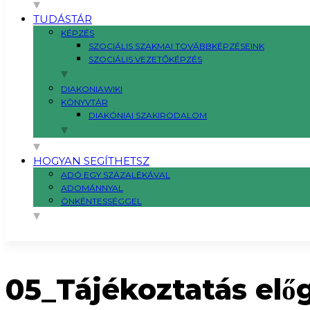
TUDÁSTÁR
KÉPZÉS
SZOCIÁLIS SZAKMAI TOVÁBBKÉPZÉSEINK
SZOCIÁLIS VEZETŐKÉPZÉS
DIAKONIAWIKI
KÖNYVTÁR
DIAKÓNIAI SZAKIRODALOM
HOGYAN SEGÍTHETSZ
ADÓ EGY SZÁZALÉKÁVAL
ADOMÁNNYAL
ÖNKÉNTESSÉGGEL
05_Tájékoztatás elő