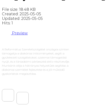
File size: 18.48 KB
Created: 2025-05-05
Updated: 2025-05-05
Hits: 1
Preview
A Református Szeretetszolgálat országos szinten
támogatja a diakóniai intézményeket, segíti a
gyülekezeti szolgálatokat, szakmai támogatást
nyújt, és a társadalmi párbeszéd aktív résztvevője.
Munkánk célja a hátrányos helyzetűek segítése, a
diakóniai szemlélet fejlesztése és a jól működő
gyakorlatok megosztása.