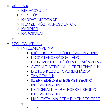
RÓLUNK
KIK VAGYUNK
VEZETŐSÉG
KÁRPÁT-MEDENCE
NEMZETKÖZI KAPCSOLATOK
KARRIER
KAPCSOLAT
SZOLGÁLATUNK
INTÉZMÉNYEINK
IDŐSEKET SEGÍTŐ INTÉZMÉNYEINK
FOGYATÉKOSSÁGGAL ÉLŐ
EMBEREKET SEGÍTŐ INTÉZMÉNYEINK
GYERMEKVÉDELMI INTÉZMÉNYEINK
BIZTOS KEZDET GYEREKHÁZAK
TANODÁINK
SZENVEDÉLYBETEGEKET SEGÍTŐ
INTÉZMÉNYEINK
PSZICHIÁTRIAI BETEGEKET SEGÍTŐ
INTÉZMÉNYEINK
HAJLÉKTALAN SZEMÉLYEK SEGÍTÉSE