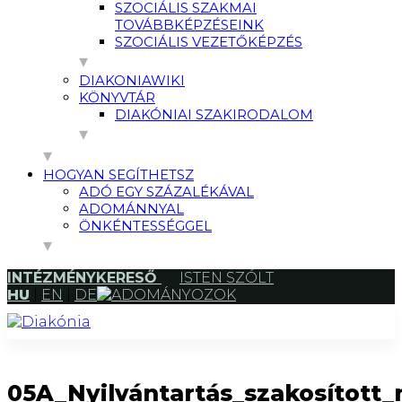
SZOCIÁLIS SZAKMAI
TOVÁBBKÉPZÉSEINK
SZOCIÁLIS VEZETŐKÉPZÉS
DIAKONIAWIKI
KÖNYVTÁR
DIAKÓNIAI SZAKIRODALOM
HOGYAN SEGÍTHETSZ
ADÓ EGY SZÁZALÉKÁVAL
ADOMÁNNYAL
ÖNKÉNTESSÉGGEL
INTÉZMÉNYKERESŐ
ISTEN SZÓLT
HU
|
EN
|
DE
ADOMÁNYOZOK
05A_Nyilvántartás_szakosítot