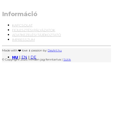
Információ
KAPCSOLAT
FEJLESZTÉSI PÁLYÁZATOK
ADATKEZELÉSI TÁJÉKOZTATÓ
IMPRESSZUM
Made with ❤️ love ﹠passion by:
DesArt.hu
HU
|
EN
|
DE
© Copyright 2025. Minden jog fenntartva |
Sütik