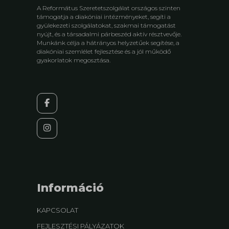
A Református Szeretetszolgálat országos szinten
támogatja a diakóniai intézményeket, segíti a
gyülekezeti szolgálatokat, szakmai támogatást
nyújt, és a társadalmi párbeszéd aktív résztvevője.
Munkánk célja a hátrányos helyzetűek segítése, a
diakóniai szemlélet fejlesztése és a jól működő
gyakorlatok megosztása.
Információ
KAPCSOLAT
FEJLESZTÉSI PÁLYÁZATOK