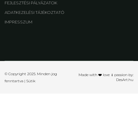
FEJLESZTÉSI PÁLYÁZATOK
ADATKEZELÉSI TÁJÉKOZTATÓ
IMPRESSZUM
© Copyright 2025. Minden jog
Made with ❤️ love ﹠passion by:
DesArt.hu
fenntartva |
Sütik