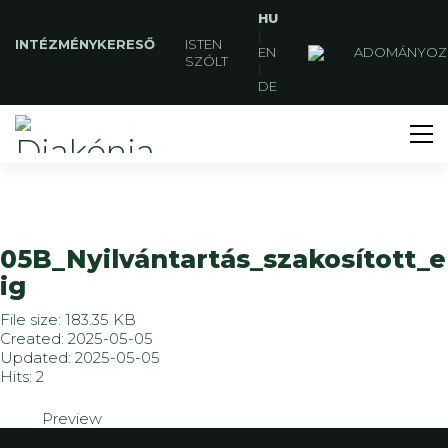
HU
|
INTÉZMÉNYKERESŐ
ISTEN
EN
ADOMÁNYOZ
SZÓLT
|
DE
05B_Nyilvántartás_szakosított_
ig
File size: 183.35 KB
Created: 2025-05-05
Updated: 2025-05-05
Hits: 2
Preview