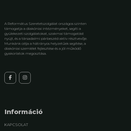
A Református Szeretetszolgálat országos szinten
támogatja a diakóniai intézményeket, segíti a
gyülekezeti szolgálatokat, szakmai támogatást
nyújt, és a társadalmi párbeszéd aktív résztvevője.
Munkánk célja a hátrányos helyzetűek segítése, a
diakóniai szemlélet fejlesztése és a jól működő
gyakorlatok megosztása.
Információ
KAPCSOLAT