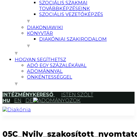
SZOCIÁLIS SZAKMAI
TOVÁBBKÉPZÉSEINK
SZOCIÁLIS VEZETŐKÉPZÉS
DIAKONIAWIKI
KÖNYVTÁR
DIAKÓNIAI SZAKIRODALOM
HOGYAN SEGÍTHETSZ
ADÓ EGY SZÁZALÉKÁVAL
ADOMÁNNYAL
ÖNKÉNTESSÉGGEL
INTÉZMÉNYKERESŐ
ISTEN SZÓLT
HU
|
EN
|
DE
ADOMÁNYOZOK
05C_Nyilv_szakosított_nyomtatott