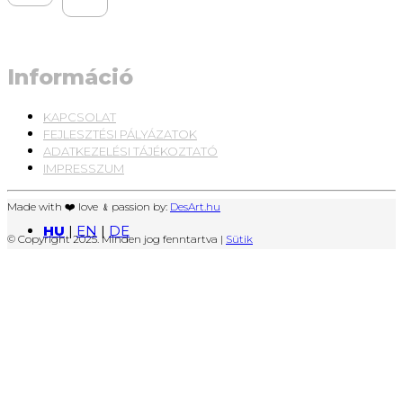
Információ
KAPCSOLAT
FEJLESZTÉSI PÁLYÁZATOK
ADATKEZELÉSI TÁJÉKOZTATÓ
IMPRESSZUM
Made with ❤️ love ﹠passion by:
DesArt.hu
HU
|
EN
|
DE
© Copyright 2025. Minden jog fenntartva |
Sütik