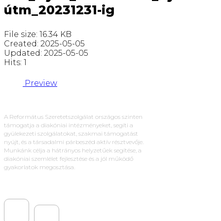
útm_20231231-ig
File size: 16.34 KB
Created: 2025-05-05
Updated: 2025-05-05
Hits: 1
Preview
A Református Szeretetszolgálat országos szinten
támogatja a diakóniai intézményeket, segíti a
gyülekezeti szolgálatokat, szakmai támogatást
nyújt, és a társadalmi párbeszéd aktív résztvevője.
Munkánk célja a hátrányos helyzetűek segítése, a
diakóniai szemlélet fejlesztése és a jól működő
gyakorlatok megosztása.