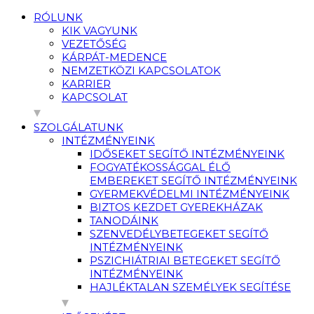
RÓLUNK
KIK VAGYUNK
VEZETŐSÉG
KÁRPÁT-MEDENCE
NEMZETKÖZI KAPCSOLATOK
KARRIER
KAPCSOLAT
SZOLGÁLATUNK
INTÉZMÉNYEINK
IDŐSEKET SEGÍTŐ INTÉZMÉNYEINK
FOGYATÉKOSSÁGGAL ÉLŐ
EMBEREKET SEGÍTŐ INTÉZMÉNYEINK
GYERMEKVÉDELMI INTÉZMÉNYEINK
BIZTOS KEZDET GYEREKHÁZAK
TANODÁINK
SZENVEDÉLYBETEGEKET SEGÍTŐ
INTÉZMÉNYEINK
PSZICHIÁTRIAI BETEGEKET SEGÍTŐ
INTÉZMÉNYEINK
HAJLÉKTALAN SZEMÉLYEK SEGÍTÉSE