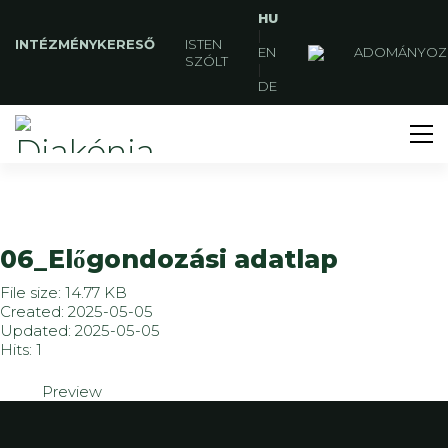
HU
|
INTÉZMÉNYKERESŐ
ISTEN
EN
ADOMÁNYOZ
SZÓLT
|
DE
06_Előgondozási adatlap
File size: 14.77 KB
Created: 2025-05-05
Updated: 2025-05-05
Hits: 1
Preview