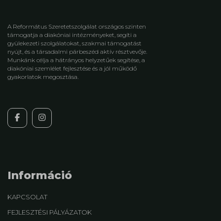
A Református Szeretetszolgálat országos szinten
támogatja a diakóniai intézményeket, segíti a
gyülekezeti szolgálatokat, szakmai támogatást
nyújt, és a társadalmi párbeszéd aktív résztvevője.
Munkánk célja a hátrányos helyzetűek segítése, a
diakóniai szemlélet fejlesztése és a jól működő
gyakorlatok megosztása.
Információ
KAPCSOLAT
FEJLESZTÉSI PÁLYÁZATOK