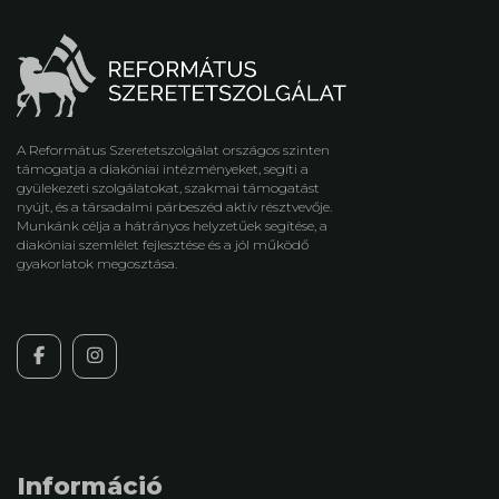
A Református Szeretetszolgálat országos szinten
támogatja a diakóniai intézményeket, segíti a
gyülekezeti szolgálatokat, szakmai támogatást
nyújt, és a társadalmi párbeszéd aktív résztvevője.
Munkánk célja a hátrányos helyzetűek segítése, a
diakóniai szemlélet fejlesztése és a jól működő
gyakorlatok megosztása.
Információ