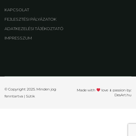
KAPCSOLAT
FEJLESZTÉSI PÁLYÁZATOK
ADATKEZELÉSI TÁJÉKOZTATÓ
IMPRESSZUM
© Copyright 2025. Minden jog
Made with
love ﹠passion by:
DesArt.hu
fenntartva |
Sütik