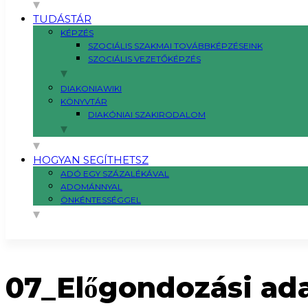
TUDÁSTÁR
KÉPZÉS
SZOCIÁLIS SZAKMAI TOVÁBBKÉPZÉSEINK
SZOCIÁLIS VEZETŐKÉPZÉS
DIAKONIAWIKI
KÖNYVTÁR
DIAKÓNIAI SZAKIRODALOM
HOGYAN SEGÍTHETSZ
ADÓ EGY SZÁZALÉKÁVAL
ADOMÁNNYAL
ÖNKÉNTESSÉGGEL
07_Előgondozási ad