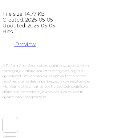
File size: 14.77 KB
Created: 2025-05-05
Updated: 2025-05-05
Hits: 1
Preview
A Református Szeretetszolgálat országos szinten
támogatja a diakóniai intézményeket, segíti a
gyülekezeti szolgálatokat, szakmai támogatást
nyújt, és a társadalmi párbeszéd aktív résztvevője.
Munkánk célja a hátrányos helyzetűek segítése, a
diakóniai szemlélet fejlesztése és a jól működő
gyakorlatok megosztása.