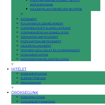
PSZICHIÁTRIAI BETEGEKET SEGÍTŐ
INTÉZMÉNYEINK
HAJLÉKTALAN SZEMÉLYEK SEGÍTÉSE
IDŐSEKÉRT
FOGYATÉKOS SZEMÉLYEKÉRT
GYERMEKJÓLÉTI ALAPELLÁTÁSOK
GYERMEKVÉDELMI SZAKELLÁTÁS
SZENVEDÉLYBETEGEKÉRT
PSZICHIÁTRIAI BETEGEKÉRT
HAJLÉKTALANOKÉRT
TESTVÉRI SZOLGÁLAT ÉS CIGÁNYMISSZIÓ
DOKUMENTUMTÁR
MÓDSZERTANI FELADATELLÁTÁS
HITÉLET
DOKUMENTUMOK
ELÉRHETŐSÉGEK
PROGRAMOK
ÖRÖKSÉGÜNK
DIAKÓNIAI DÍJAK
GYÜLEKEZETI DIAKÓNIA