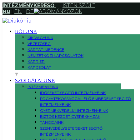
INTÉZMÉNYKERESŐ
ISTEN SZÓLT
HU
|
EN
|
DE
ADOMÁNYOZOK
RÓLUNK
KIK VAGYUNK
VEZETŐSÉG
KÁRPÁT-MEDENCE
NEMZETKÖZI KAPCSOLATOK
KARRIER
KAPCSOLAT
SZOLGÁLATUNK
INTÉZMÉNYEINK
IDŐSEKET SEGÍTŐ INTÉZMÉNYEINK
FOGYATÉKOSSÁGGAL ÉLŐ EMBEREKET SEGÍTŐ
INTÉZMÉNYEINK
GYERMEKVÉDELMI INTÉZMÉNYEINK
BIZTOS KEZDET GYEREKHÁZAK
TANODÁINK
SZENVEDÉLYBETEGEKET SEGÍTŐ
INTÉZMÉNYEINK