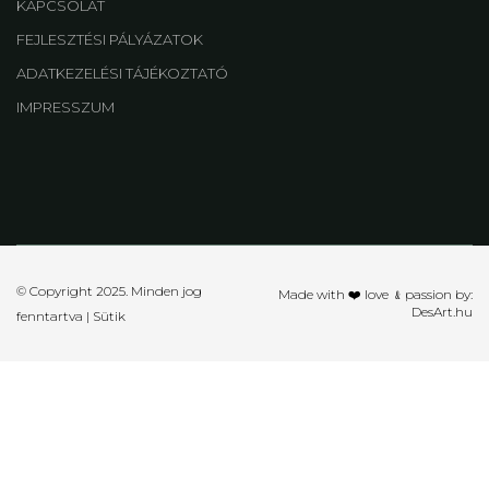
KAPCSOLAT
FEJLESZTÉSI PÁLYÁZATOK
ADATKEZELÉSI TÁJÉKOZTATÓ
IMPRESSZUM
© Copyright 2025. Minden jog
Made with ❤️ love ﹠passion by:
DesArt.hu
fenntartva |
Sütik