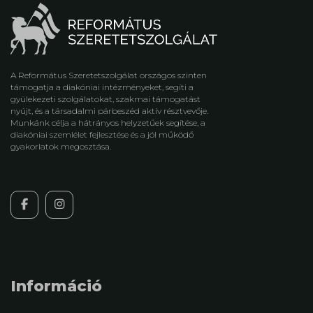
A Református Szeretetszolgálat országos szinten
támogatja a diakóniai intézményeket, segíti a
gyülekezeti szolgálatokat, szakmai támogatást
nyújt, és a társadalmi párbeszéd aktív résztvevője.
Munkánk célja a hátrányos helyzetűek segítése, a
diakóniai szemlélet fejlesztése és a jól működő
gyakorlatok megosztása.
Információ