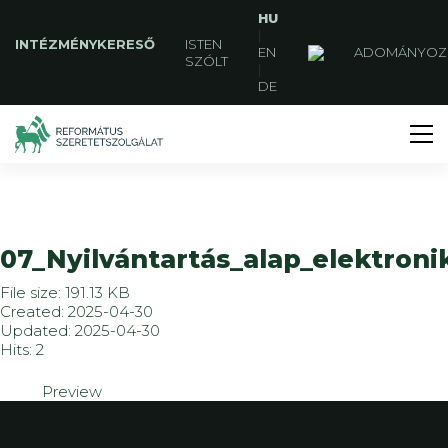
HU
|
INTÉZMÉNYKERESŐ
ISTEN
EN
ADOMÁNYOZ
SZÓLT
|
DE
07_Nyilvántartás_alap_elektron
File size: 191.13 KB
Created: 2025-04-30
Updated: 2025-04-30
Hits: 2
Preview