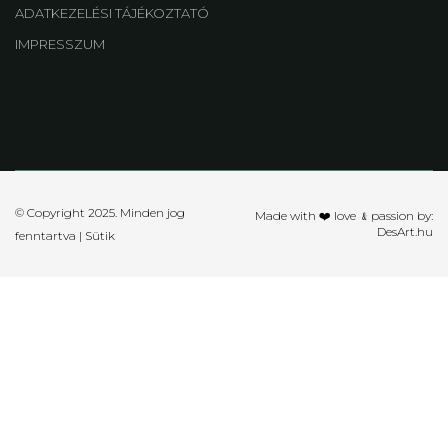
ADATKEZELÉSI TÁJÉKOZTATÓ
IMPRESSZUM
© Copyright 2025. Minden jog
Made with ❤️ love ﹠passion by:
DesArt.hu
fenntartva |
Sütik