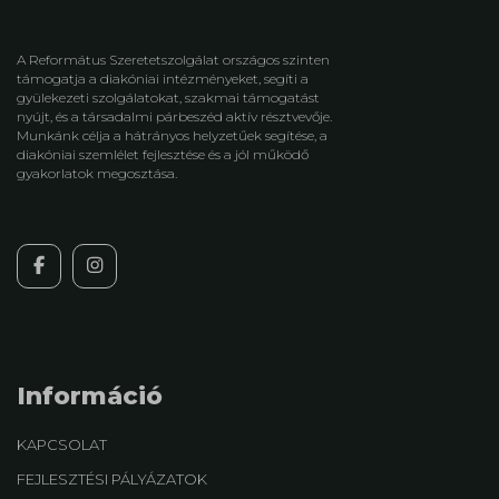
A Református Szeretetszolgálat országos szinten
támogatja a diakóniai intézményeket, segíti a
gyülekezeti szolgálatokat, szakmai támogatást
nyújt, és a társadalmi párbeszéd aktív résztvevője.
Munkánk célja a hátrányos helyzetűek segítése, a
diakóniai szemlélet fejlesztése és a jól működő
gyakorlatok megosztása.
Információ
KAPCSOLAT
FEJLESZTÉSI PÁLYÁZATOK