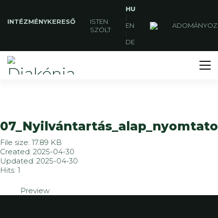
HU
|
INTÉZMÉNYKERESŐ
ISTEN
EN
ADOMÁNYOZ
SZÓLT
|
DE
07_Nyilvántartás_alap_nyomtat
File size: 17.89 KB
Created: 2025-04-30
Updated: 2025-04-30
Hits: 1
Preview