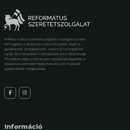
A Református Szeretetszolgálat országos szinten
támogatja a diakóniai intézményeket, segíti a
gyülekezeti szolgálatokat, szakmai támogatást
nyújt, és a társadalmi párbeszéd aktív résztvevője.
Munkánk célja a hátrányos helyzetűek segítése, a
diakóniai szemlélet fejlesztése és a jól működő
gyakorlatok megosztása.
Információ