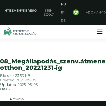
HU
|
INTÉZMÉNYKERESŐ
ISTEN
EN
ADOMÁNYO
SZÓLT
|
DE
08_Megállapodás_szenv.átmene
otthon_20221231-ig
File size: 33.53 KB
Created: 2025-05-05
Updated: 2025-05-05
Hits: 2
Preview