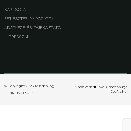
KAPCSOLAT
FEJLESZTÉSI PÁLYÁZATOK
ADATKEZELÉSI TÁJÉKOZTATÓ
IMPRESSZUM
© Copyright 2025. Minden jog
Made with ❤️ love ﹠passion by:
DesArt.hu
fenntartva |
Sütik