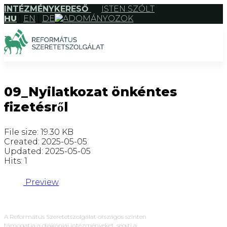
INTÉZMÉNYKERESŐ
ISTEN SZÓLT
HU
|
EN
|
DE
ADOMÁNYOZOK
09_Nyilatkozat önkéntes
fizetésről
File size: 19.30 KB
Created: 2025-05-05
Updated: 2025-05-05
Hits: 1
Preview
A Református Szeretetszolgálat országos szinten
támogatja a diakóniai intézményeket, segíti a