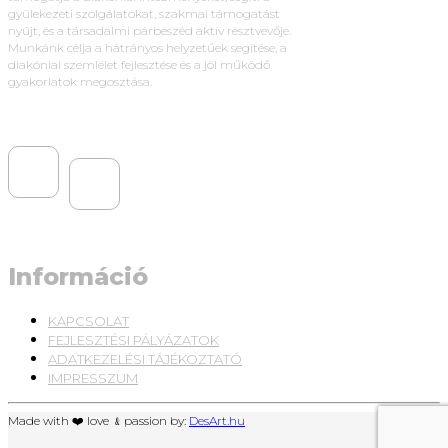
gyülekezeti szolgálatokat, szakmai támogatást
nyújt, és a társadalmi párbeszéd aktív résztvevője.
Munkánk célja a hátrányos helyzetűek segítése, a
diakóniai szemlélet fejlesztése és a jól működő
gyakorlatok megosztása.
Információ
KAPCSOLAT
FEJLESZTÉSI PÁLYÁZATOK
ADATKEZELÉSI TÁJÉKOZTATÓ
IMPRESSZUM
Made with ❤️ love ﹠passion by:
DesArt.hu