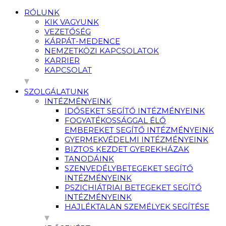
RÓLUNK
KIK VAGYUNK
VEZETŐSÉG
KÁRPÁT-MEDENCE
NEMZETKÖZI KAPCSOLATOK
KARRIER
KAPCSOLAT
SZOLGÁLATUNK
INTÉZMÉNYEINK
IDŐSEKET SEGÍTŐ INTÉZMÉNYEINK
FOGYATÉKOSSÁGGAL ÉLŐ
EMBEREKET SEGÍTŐ INTÉZMÉNYEINK
GYERMEKVÉDELMI INTÉZMÉNYEINK
BIZTOS KEZDET GYEREKHÁZAK
TANODÁINK
SZENVEDÉLYBETEGEKET SEGÍTŐ
INTÉZMÉNYEINK
PSZICHIÁTRIAI BETEGEKET SEGÍTŐ
INTÉZMÉNYEINK
HAJLÉKTALAN SZEMÉLYEK SEGÍTÉSE