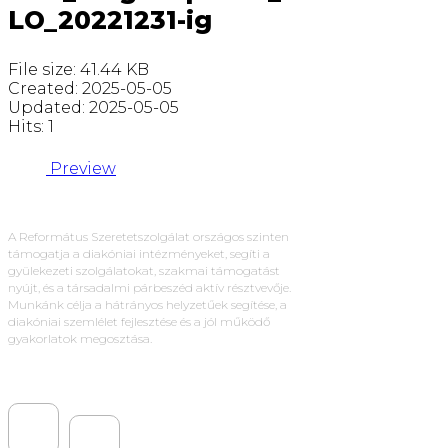
LO_20221231-ig
File size: 41.44 KB
Created: 2025-05-05
Updated: 2025-05-05
Hits: 1
Preview
A Református Szeretetszolgálat országos szinten
támogatja a diakóniai intézményeket, segíti a
gyülekezeti szolgálatokat, szakmai támogatást
nyújt, és a társadalmi párbeszéd aktív résztvevője.
Munkánk célja a hátrányos helyzetűek segítése, a
diakóniai szemlélet fejlesztése és a jól működő
gyakorlatok megosztása.