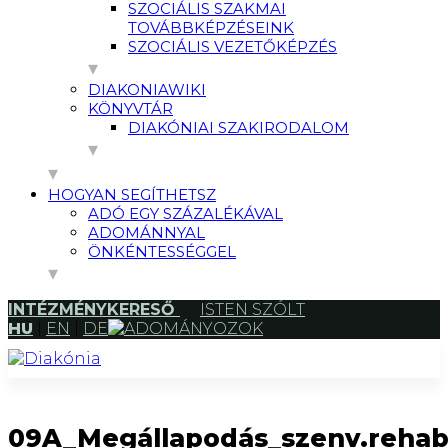
SZOCIÁLIS SZAKMAI
TOVÁBBKÉPZÉSEINK
SZOCIÁLIS VEZETŐKÉPZÉS
DIAKONIAWIKI
KÖNYVTÁR
DIAKÓNIAI SZAKIRODALOM
HOGYAN SEGÍTHETSZ
ADÓ EGY SZÁZALÉKÁVAL
ADOMÁNNYAL
ÖNKÉNTESSÉGGEL
INTÉZMÉNYKERESŐ
ISTEN SZÓLT
HU
|
EN
|
DE
ADOMÁNYOZOK
09A_Megállapodás_szenv.reha