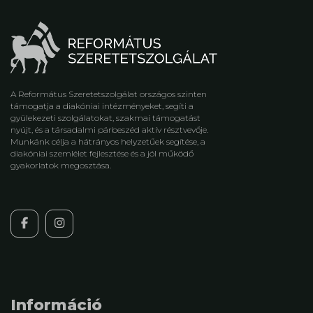
A Református Szeretetszolgálat országos szinten
támogatja a diakóniai intézményeket, segíti a
gyülekezeti szolgálatokat, szakmai támogatást
nyújt, és a társadalmi párbeszéd aktív résztvevője.
Munkánk célja a hátrányos helyzetűek segítése, a
diakóniai szemlélet fejlesztése és a jól működő
gyakorlatok megosztása.
Információ