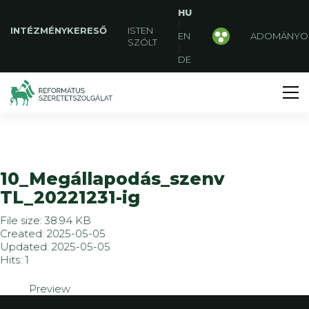
HU
|
INTÉZMÉNYKERESŐ
ISTEN
EN
ADOMÁNYO
SZÓLT
|
DE
10_Megállapodás_szenv
TL_20221231-ig
File size: 38.94 KB
Created: 2025-05-05
Updated: 2025-05-05
Hits: 1
Preview