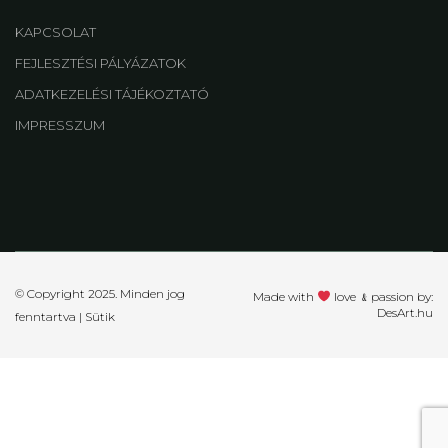
KAPCSOLAT
FEJLESZTÉSI PÁLYÁZATOK
ADATKEZELÉSI TÁJÉKOZTATÓ
IMPRESSZUM
© Copyright 2025. Minden jog
Made with
love ﹠passion by:
DesArt.hu
fenntartva |
Sütik