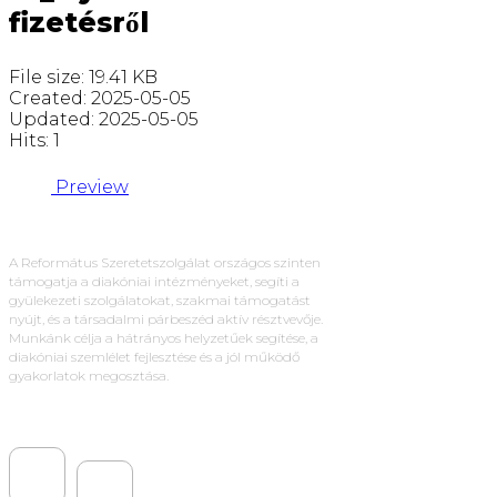
fizetésről
File size: 19.41 KB
Created: 2025-05-05
Updated: 2025-05-05
Hits: 1
Preview
A Református Szeretetszolgálat országos szinten
támogatja a diakóniai intézményeket, segíti a
gyülekezeti szolgálatokat, szakmai támogatást
nyújt, és a társadalmi párbeszéd aktív résztvevője.
Munkánk célja a hátrányos helyzetűek segítése, a
diakóniai szemlélet fejlesztése és a jól működő
gyakorlatok megosztása.