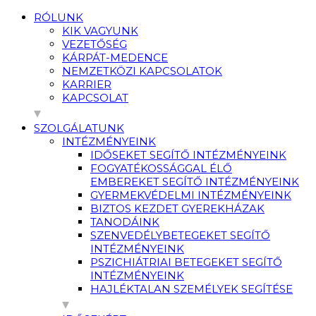
RÓLUNK
KIK VAGYUNK
VEZETŐSÉG
KÁRPÁT-MEDENCE
NEMZETKÖZI KAPCSOLATOK
KARRIER
KAPCSOLAT
SZOLGÁLATUNK
INTÉZMÉNYEINK
IDŐSEKET SEGÍTŐ INTÉZMÉNYEINK
FOGYATÉKOSSÁGGAL ÉLŐ
EMBEREKET SEGÍTŐ INTÉZMÉNYEINK
GYERMEKVÉDELMI INTÉZMÉNYEINK
BIZTOS KEZDET GYEREKHÁZAK
TANODÁINK
SZENVEDÉLYBETEGEKET SEGÍTŐ
INTÉZMÉNYEINK
PSZICHIÁTRIAI BETEGEKET SEGÍTŐ
INTÉZMÉNYEINK
HAJLÉKTALAN SZEMÉLYEK SEGÍTÉSE