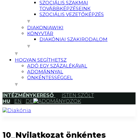
SZOCIÁLIS SZAKMAI
TOVÁBBKÉPZÉSEINK
SZOCIÁLIS VEZETŐKÉPZÉS
DIAKONIAWIKI
KÖNYVTÁR
DIAKÓNIAI SZAKIRODALOM
HOGYAN SEGÍTHETSZ
ADÓ EGY SZÁZALÉKÁVAL
ADOMÁNNYAL
ÖNKÉNTESSÉGGEL
INTÉZMÉNYKERESŐ
ISTEN SZÓLT
HU
|
EN
|
DE
ADOMÁNYOZOK
10_Nyilatkozat önkéntes