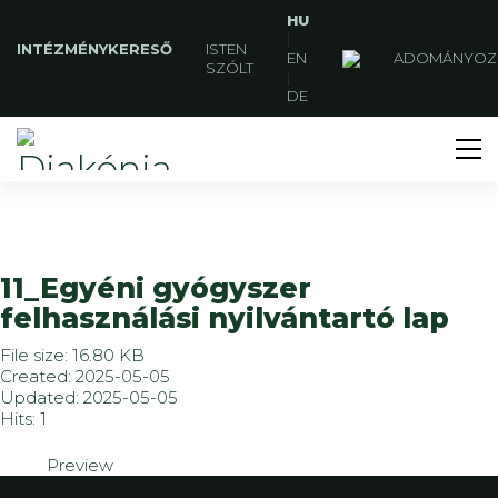
HU
|
INTÉZMÉNYKERESŐ
ISTEN
EN
ADOMÁNYOZ
SZÓLT
|
DE
11_Egyéni gyógyszer
felhasználási nyilvántartó lap
File size: 16.80 KB
Created: 2025-05-05
Updated: 2025-05-05
Hits: 1
Preview