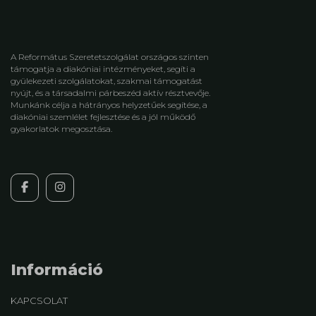
A Református Szeretetszolgálat országos szinten
támogatja a diakóniai intézményeket, segíti a
gyülekezeti szolgálatokat, szakmai támogatást
nyújt, és a társadalmi párbeszéd aktív résztvevője.
Munkánk célja a hátrányos helyzetűek segítése, a
diakóniai szemlélet fejlesztése és a jól működő
gyakorlatok megosztása.
Információ
KAPCSOLAT