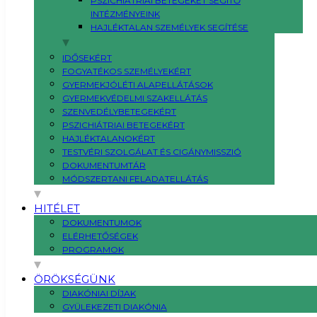
PSZICHIÁTRIAI BETEGEKET SEGÍTŐ
INTÉZMÉNYEINK
HAJLÉKTALAN SZEMÉLYEK SEGÍTÉSE
IDŐSEKÉRT
FOGYATÉKOS SZEMÉLYEKÉRT
GYERMEKJÓLÉTI ALAPELLÁTÁSOK
GYERMEKVÉDELMI SZAKELLÁTÁS
SZENVEDÉLYBETEGEKÉRT
PSZICHIÁTRIAI BETEGEKÉRT
HAJLÉKTALANOKÉRT
TESTVÉRI SZOLGÁLAT ÉS CIGÁNYMISSZIÓ
DOKUMENTUMTÁR
MÓDSZERTANI FELADATELLÁTÁS
HITÉLET
DOKUMENTUMOK
ELÉRHETŐSÉGEK
PROGRAMOK
ÖRÖKSÉGÜNK
DIAKÓNIAI DÍJAK
GYÜLEKEZETI DIAKÓNIA