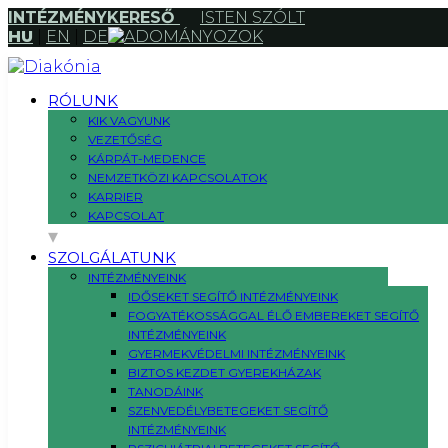
INTÉZMÉNYKERESŐ
ISTEN SZÓLT
HU
|
EN
|
DE
ADOMÁNYOZOK
RÓLUNK
KIK VAGYUNK
VEZETŐSÉG
KÁRPÁT-MEDENCE
NEMZETKÖZI KAPCSOLATOK
KARRIER
KAPCSOLAT
SZOLGÁLATUNK
INTÉZMÉNYEINK
IDŐSEKET SEGÍTŐ INTÉZMÉNYEINK
FOGYATÉKOSSÁGGAL ÉLŐ EMBEREKET SEGÍTŐ
INTÉZMÉNYEINK
GYERMEKVÉDELMI INTÉZMÉNYEINK
BIZTOS KEZDET GYEREKHÁZAK
TANODÁINK
SZENVEDÉLYBETEGEKET SEGÍTŐ
INTÉZMÉNYEINK