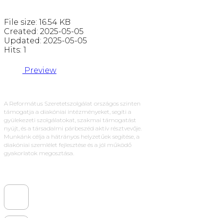
File size: 16.54 KB
Created: 2025-05-05
Updated: 2025-05-05
Hits: 1
Preview
A Református Szeretetszolgálat országos szinten
támogatja a diakóniai intézményeket, segíti a
gyülekezeti szolgálatokat, szakmai támogatást
nyújt, és a társadalmi párbeszéd aktív résztvevője.
Munkánk célja a hátrányos helyzetűek segítése, a
diakóniai szemlélet fejlesztése és a jól működő
gyakorlatok megosztása.