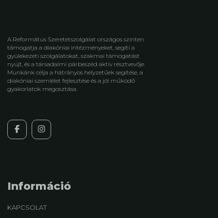
A Református Szeretetszolgálat országos szinten
támogatja a diakóniai intézményeket, segíti a
gyülekezeti szolgálatokat, szakmai támogatást
nyújt, és a társadalmi párbeszéd aktív résztvevője.
Munkánk célja a hátrányos helyzetűek segítése, a
diakóniai szemlélet fejlesztése és a jól működő
gyakorlatok megosztása.
Információ
KAPCSOLAT