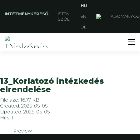
HU
|
INTÉZMÉNYKERESŐ
ISTEN
EN
ADOMÁNYOZ
SZÓLT
|
DE
13_Korlatozó intézkedés
elrendelése
File size: 16.77 KB
Created: 2025-05-05
Updated: 2025-05-05
Hits: 1
Preview